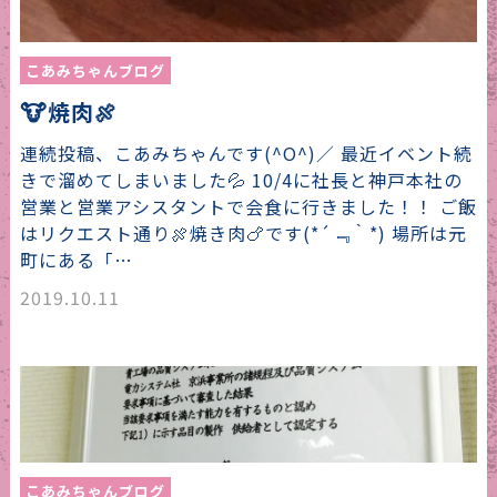
こあみちゃんブログ
🐮焼肉🍖
連続投稿、こあみちゃんです(^O^)／ 最近イベント続
きで溜めてしまいました💦 10/4に社長と神戸本社の
営業と営業アシスタントで会食に行きました！！ ご飯
はリクエスト通り🍖焼き肉🍗です(*´﹃｀*) 場所は元
町にある「…
2019.10.11
こあみちゃんブログ