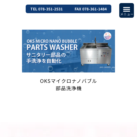
TEL 078-351-2531
FAX 078-361-1484
OKSマイクロナノバブル
部品洗浄機