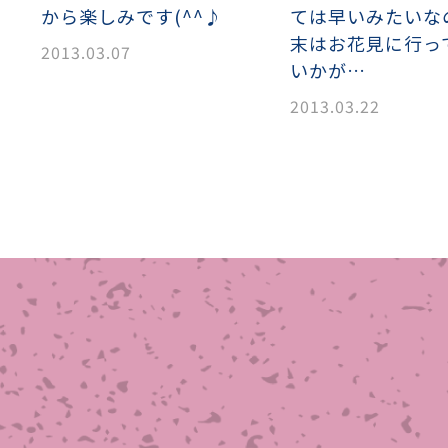
から楽しみです(^^♪
ては早いみたいな
織金網
織金網網目一覧表
織金網
織金網網目一覧表
殊線材メッシュ網目一覧
グネステン
グネステン
畳織金網
畳織金網
リンプ織金網
ッククリンプ織金網
ラットトップ織金網
ンキャップ織金網
イロッド織金網
動篩用金網について
IS試験用ふるい
イヤーネットコンベヤー
形金網
甲金網
飾用織金網
イヤーゲージ（線番）
金網加工品
金網
金網網目一覧表
®
®
末はお花見に行っ
2013.03.07
滑面式金網)
長目金網)
いかが…
2013.03.22
型パターン
庫リスト
粒機及び粉砕機用
心分離機用
ーパーパンチング™
ーパーパンチング™
ーパーパンチング™
DSサニタリーストレーナー™
相ステンレス鋼パンチング
摩耗鋼板HARDOX®
ンボス・ディンプル加工
脂パンチング™
レクト カラー・サイズ
RTP
開孔率パンチング™
G.P/コンピューター
孔率自動計算(%)
量自動計算(kg)
ンチングメタル加工品
PER PUNCHING™
準金型リスト
庫リスト
タル™
プラスチックパンチング）
脂パンチング™（PVC）
炭素繊維強化熱可塑性樹
-OPEN AREA
ラフィックパンチング
ーダーシート
）
NCHING）
ンチング™
キスパンドメタル
RTP EXメッシュ『CF
レーチング
ON』
イヤーメッシュデミスター
留用填充物
ミスター加工品
接金網
ァインメッシュ
ァインメッシュ加工品