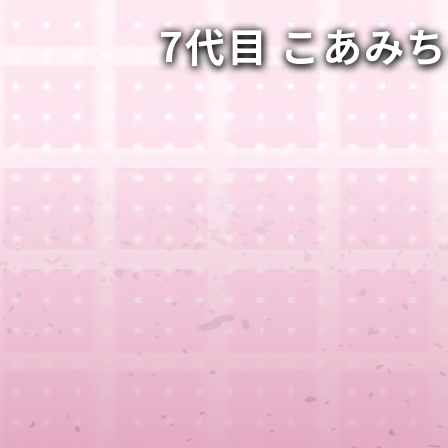
7代目 こあみ