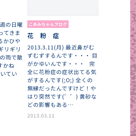
 先週の日曜
こあみちゃんブログ
ってきま
花 粉 症
るかひや
2013.3.11(月) 最近鼻がむ
ギリギリ
ずむずするんです・・・ 目
日の雨で散
がかゆいんです・・・ 完
すかね
全に花粉症の症状出てる気
咲いてい
がするんです(;O;) 全くの
無縁だったんですけど！や
はり突然です(゜゜) 黄砂な
どの影響もある…
2013.03.11