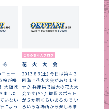
こあみちゃんブログ
 ❀
花 火 大 会
 朝のニュー
2013.8.3(土) 今日は第４３
う桜が咲
回海上花火大会があります
！ 大阪城
☆彡 兵庫県で最大の花火大
きました
会です(^^♪ 観覧スポット
れていない
が５か所くらいあるので い
場所によっ
ろいろな場所から楽しめま