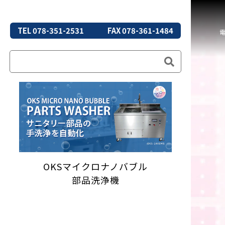
TEL 078-351-2531
FAX 078-361-1484
OKSマイクロナノバブル
部品洗浄機