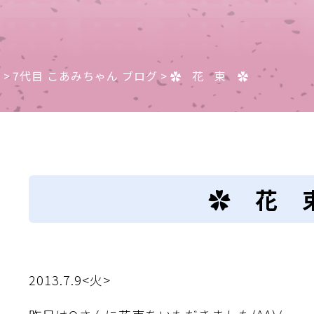
e
>
7代目 こあみちゃん ブログ
>
✿ 花 束 ✿
✿ 花 
2013.7.9<火>