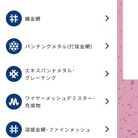
平
平
綾
綾
特
マ
マ
平
綾
ク
ロ
フ
ト
タ
振
J
ワ
菱
亀
装
ワ
織
織金網
(
(
金
在
造
遠
ス
ス
ス
O
二
耐
エ
樹
セ
CF
大
C.
開
重
パ
パンチングメタル(打抜金網)
SU
標
在
メ
（
樹
（
（X
グ
オ
脂
PU
パ
エ
CF
グ
エキスパンドメタル･
T
グレーチング
ワ
蒸
デ
ワイヤーメッシュデミスター･
充填物
溶
フ
フ
溶接金網･ファインメッシュ