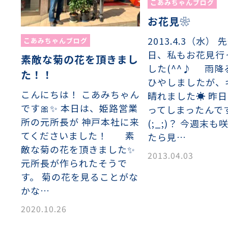
こあみちゃんブログ
お花見❀
2013.4.3（水）
こあみちゃんブログ
日、私もお花見行
素敵な菊の花を頂きまし
した(^^♪ 雨降
た！！
ひやしましたが、
こんにちは！ こあみちゃん
晴れました☀ 昨
です🎀✨ 本日は、姫路営業
ってしまったんで
所の元所長が 神戸本社に来
(;_;)？ 今週末も
てくださいました！ 素
たら見…
敵な菊の花を頂きました✨
2013.04.03
元所長が作られたそうで
す。 菊の花を見ることがな
かな…
2020.10.26