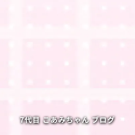
7代目 こあみちゃん ブログ