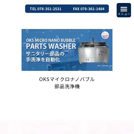
TEL 078-351-2531
FAX 078-361-1484
OKSマイクロナノバブル
部品洗浄機