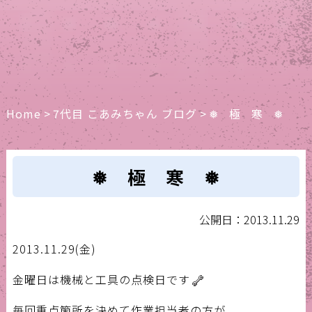
Home
>
7代目 こあみちゃん ブログ
>
❅ 極 寒 ❅
❅ 極 寒 ❅
公開日：2013.11.29
2013.11.29(金)
金曜日は機械と工具の点検日です
毎回重点箇所を決めて作業担当者の方が