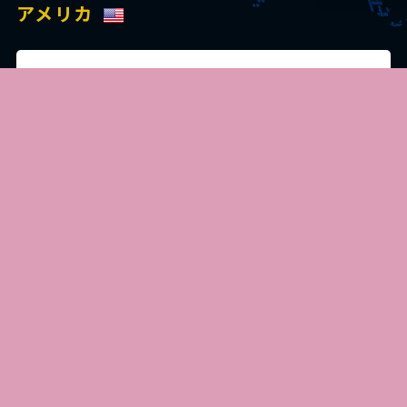
アメリカ
シカゴ事務所
c/o ITA, Inc. 150 Pierce Rd.,
Itasca, IL 60143, USA
Tel:+1 847 364 1121
Fax:+1 847 364 1183
English site
交通・アクセス
ドイツ
デュッセルドルフ事務所