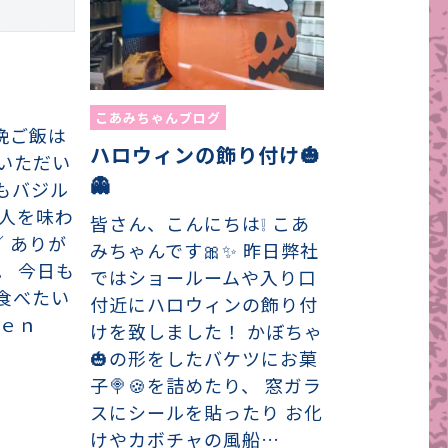
こあみちゃんブログ
日の晩ご飯は
ハロウィンの飾り付け🎃
 いただい
👻
もバジル
大人を味わ
皆さん、こんにちは❕ こあ
／ ありが
みちゃんです🎀✨ 昨日弊社
。 今日も
ではショールームや入り口
食べたい
付近にハロウィンの飾り付
ｔｅｎ
けを致しました！ かぼちゃ
🎃の形をしたバケツにお菓
子🍭🍪を詰めたり、 窓ガラ
スにシールを貼ったり お化
けやカボチャの風船…