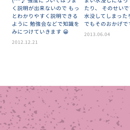
(^^♪ 強度についてはうま
まい水浸しになっ
く説明が出来ないので もっ
たり、 そのせい
織金網
織金網網目一覧表
織金網
織金網網目一覧表
殊線材メッシュ網目一覧
グネステン
グネステン
畳織金網
畳織金網
リンプ織金網
ッククリンプ織金網
ラットトップ織金網
ンキャップ織金網
イロッド織金網
動篩用金網について
IS試験用ふるい
イヤーネットコンベヤー
形金網
甲金網
飾用織金網
イヤーゲージ（線番）
金網加工品
金網
金網網目一覧表
®
®
とわかりやすく説明できる
水没してしまったり(
滑面式金網)
長目金網)
ように 勉強会などで知識を
でもそのおかげで
みにつけていきます 😀
2013.06.04
型パターン
庫リスト
粒機及び粉砕機用
心分離機用
ーパーパンチング™
ーパーパンチング™
ーパーパンチング™
DSサニタリーストレーナー™
相ステンレス鋼パンチング
摩耗鋼板HARDOX®
ンボス・ディンプル加工
脂パンチング™
レクト カラー・サイズ
RTP
開孔率パンチング™
G.P/コンピューター
孔率自動計算(%)
量自動計算(kg)
ンチングメタル加工品
2012.12.21
PER PUNCHING™
準金型リスト
庫リスト
タル™
プラスチックパンチング）
脂パンチング™（PVC）
炭素繊維強化熱可塑性樹
-OPEN AREA
ラフィックパンチング
ーダーシート
）
NCHING）
ンチング™
キスパンドメタル
RTP EXメッシュ『CF
レーチング
ON』
イヤーメッシュデミスター
留用填充物
ミスター加工品
接金網
ァインメッシュ
ァインメッシュ加工品