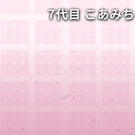
7代目 こあみ