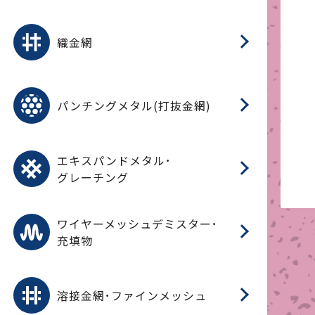
平
平
綾
綾
特
マ
マ
平
綾
ク
ロ
フ
ト
タ
振
J
ワ
菱
亀
装
ワ
織
織金網
(
(
金
在
造
遠
ス
ス
ス
O
二
耐
エ
樹
セ
CF
大
C.
開
重
パ
パンチングメタル(打抜金網)
SU
標
在
メ
（
樹
（
（X
グ
オ
脂
PU
パ
エ
CF
グ
エキスパンドメタル･
T
グレーチング
ワ
蒸
デ
ワイヤーメッシュデミスター･
充填物
溶
フ
フ
溶接金網･ファインメッシュ