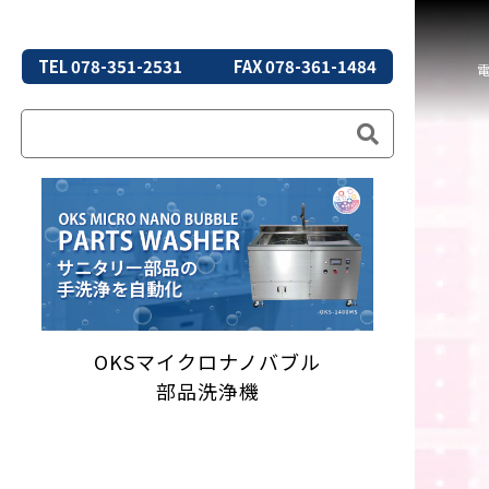
TEL 078-351-2531
FAX 078-361-1484
OKSマイクロナノバブル
部品洗浄機