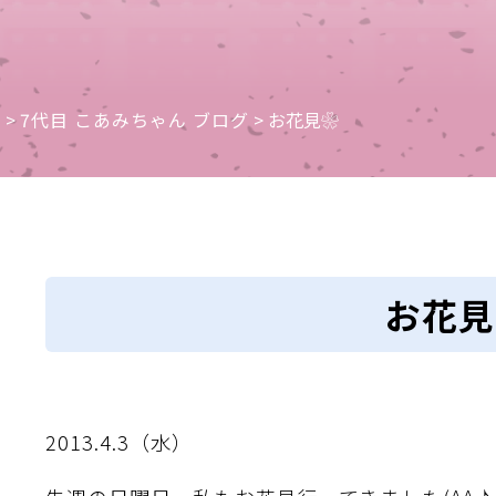
e
>
7代目 こあみちゃん ブログ
>
お花見❀
お花見
2013.4.3（水）