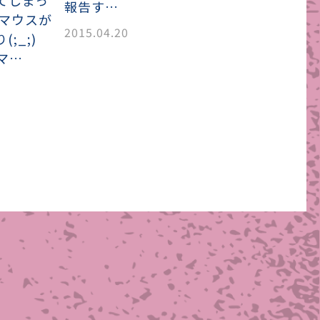
てしまっ
報告す…
でマウスが
2015.04.20
;_;)
マ…