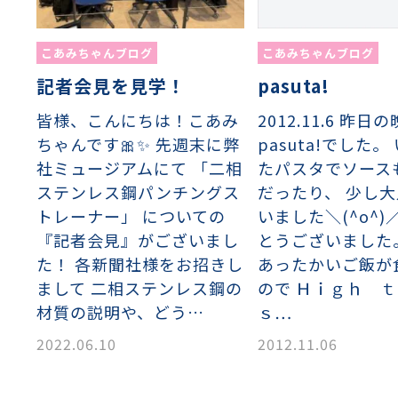
こあみちゃんブログ
こあみちゃんブログ
pasuta!
記者会見を見学！
2012.11.6 昨
皆様、こんにちは！こあみ
pasuta!でした。
ちゃんです🎀✨ 先週末に弊
たパスタでソース
社ミュージアムにて 「二相
だったり、 少し
ステンレス鋼パンチングス
いました＼(^o^)
トレーナー」 についての
とうございました
『記者会見』がございまし
あったかいご飯が
た！ 各新聞社様をお招きし
ので Ｈｉｇｈ 
まして 二相ステンレス鋼の
ｓ…
材質の説明や、どう…
2012.11.06
2022.06.10