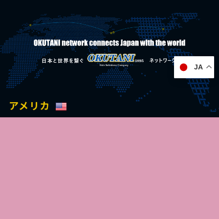
JA
アメリカ
シカゴ事務所
c/o ITA, Inc. 150 Pierce Rd.,
Itasca, IL 60143, USA
Tel:+1 847 364 1121
Fax:+1 847 364 1183
English site
交通・アクセス