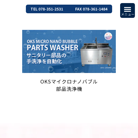
TEL 078-351-2531
FAX 078-361-1484
OKSマイクロナノバブル
部品洗浄機