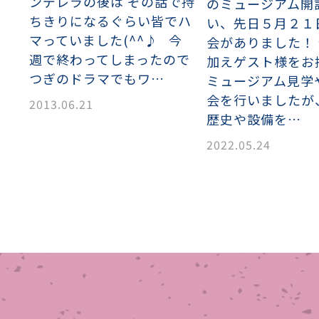
ンデレラの後は ぞの話で持
のミュージアム開
ちきりになるぐらい皆でハ
い、先日５月２１
マっていました(^^♪ 今
会がありました！
週で終わってしまったので
加えゲスト様をお
つぎのドラマでもワ…
ミュージアム見学
会を行いましたが
2013.06.21
歴史や設備を…
2022.05.24