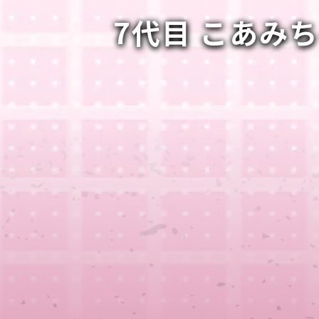
7代目 こあみ