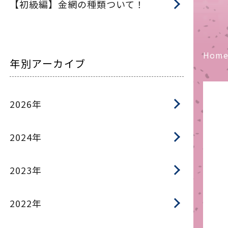
【初級編】金網の種類ついて！
Hom
年別アーカイブ
2026年
2024年
2023年
2022年