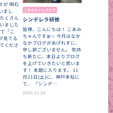
々が 明石
いまし
こあみちゃんブログ
でたくさん
シンデレラ研修
ゃいました
皆様、こんにちは！ こあみ
中で「こ
ちゃんです🎀✨ 今月はなか
グ見てる
なかブログがあげれずに、
けてくださ
申し訳ございません。 気持
ち新たに、本日よりブログ
を上げていきたいと思いま
す！ 本題に入ります。 11
月21日(土)に、神戸本社に
て、 「シンデ…
2020.11.24