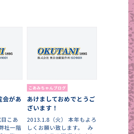
こあみちゃんブログ
覧会があ
あけましておめでとうご
ざいます！
代目こあ
2013.1.8（火） 本年もよろ
 弊社一階
しくお願い致します。 み