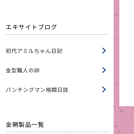
エキサイトブログ
初代アミルちゃん日記
金型職人の卵
パンチングマン格闘日誌
金網製品一覧