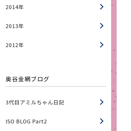
2014年
2013年
2012年
奥谷金網ブログ
3代目アミルちゃん日記
ISO BLOG Part2