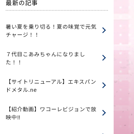
最新の記事
暑い夏を乗り切る！夏の味覚で元気
チャージ！！
７代目こあみちゃんになりまし
た！！
【サイトリニューアル】エキスパン
ドメタル.ne
【紹介動画】ワコーレビジョンで放
映中‼