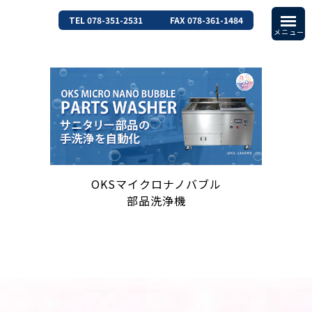
TEL 078-351-2531
FAX 078-361-1484
OKSマイクロナノバブル
部品洗浄機