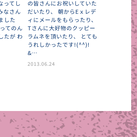
なってし
の皆さんにお祝いしていた
 みなさん
だいたり、 朝からEｘレデ
ました
ィにメールをもらったり、
帰ってのん
Tさんに大好物のクッピー
したが わ
ラムネを頂いたり、 とても
うれしかったです!(^^)!
&…
2013.06.24