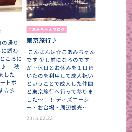
こあみちゃんブログ
♪
東京旅行♪
 昨日の帰り
ちに誘わ
こんばんは☆こあみちゃん
のところに
です 少し前になるのです
^♪ 秋
が…休日とお休みを１日頂
ました
いたのを利用して成人祝い
ィートポ
ということで成人した仲間
す☆彡
と東京旅行へ行って参りま
した～！！ ディズニーシ
ー・お台場・周辺観光…
2016.02.23