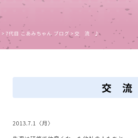
e
>
7代目 こあみちゃん ブログ
>
交 流 ♪
交 流
2013.7.1〈月〉