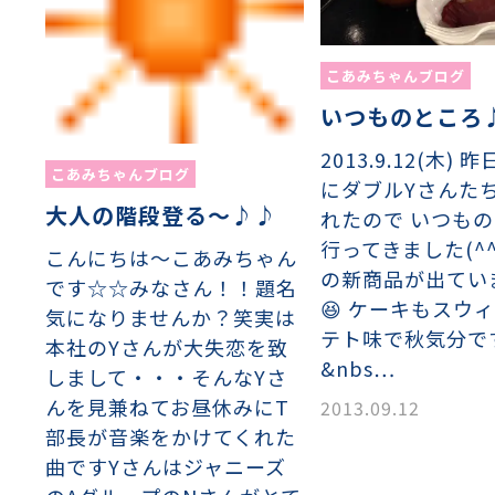
こあみちゃんブログ
いつものところ
2013.9.12(木)
こあみちゃんブログ
にダブルYさんた
大人の階段登る～♪♪
れたので いつも
行ってきました(^
こんにちは～こあみちゃん
の新商品が出てい
です☆☆みなさん！！題名
😆 ケーキもスウ
気になりませんか？笑実は
テト味で秋気分で
本社のYさんが大失恋を致
&nbs…
しまして・・・そんなYさ
んを見兼ねてお昼休みにT
2013.09.12
部長が音楽をかけてくれた
曲ですYさんはジャニーズ