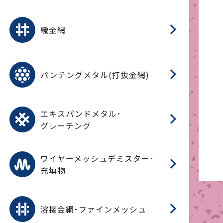
平
平
綾
綾
特
マ
マ
平
綾
ク
ロ
フ
ト
タ
振
J
ワ
菱
亀
装
ワ
織
織金網
(
(
金
在
造
遠
ス
ス
ス
O
二
耐
エ
樹
セ
CF
大
C.
開
重
パ
パンチングメタル(打抜金網)
SU
標
在
メ
（
樹
（
（X
グ
オ
脂
PU
パ
エ
CF
グ
エキスパンドメタル･
T
グレーチング
ワ
蒸
デ
ワイヤーメッシュデミスター･
充填物
溶
フ
フ
溶接金網･ファインメッシュ