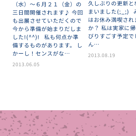
久しぶりの更新と
（水）～６月２１（金）の
織金網
織金網網目一覧表
織金網
織金網網目一覧表
殊線材メッシュ網目一覧
グネステン
グネステン
畳織金網
畳織金網
リンプ織金網
ッククリンプ織金網
ラットトップ織金網
ンキャップ織金網
イロッド織金網
動篩用金網について
IS試験用ふるい
イヤーネットコンベヤー
形金網
甲金網
飾用織金網
イヤーゲージ（線番）
金網加工品
金網
金網網目一覧表
まいました(;_;)
®
®
三日間開催されます♪ 今回
滑面式金網)
長目金網)
はお休み満喫され
も出展させていただくので
か？ 私は実家に
今から準備が始まりだしま
びりすごす予定で
した!(^^)! 私も何点か準
型パターン
庫リスト
粒機及び粉砕機用
心分離機用
ーパーパンチング™
ーパーパンチング™
ーパーパンチング™
DSサニタリーストレーナー™
相ステンレス鋼パンチング
摩耗鋼板HARDOX®
ンボス・ディンプル加工
脂パンチング™
レクト カラー・サイズ
RTP
開孔率パンチング™
G.P/コンピューター
孔率自動計算(%)
量自動計算(kg)
ンチングメタル加工品
ん…
備するものがあります。 し
PER PUNCHING™
準金型リスト
庫リスト
タル™
プラスチックパンチング）
脂パンチング™（PVC）
炭素繊維強化熱可塑性樹
-OPEN AREA
ラフィックパンチング
ーダーシート
）
NCHING）
かーし！センスがな…
2013.08.19
ンチング™
2013.06.05
キスパンドメタル
RTP EXメッシュ『CF
レーチング
ON』
イヤーメッシュデミスター
留用填充物
ミスター加工品
接金網
ァインメッシュ
ァインメッシュ加工品