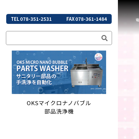
TEL 078-351-2531
FAX 078-361-1484
OKSマイクロナノバブル
部品洗浄機