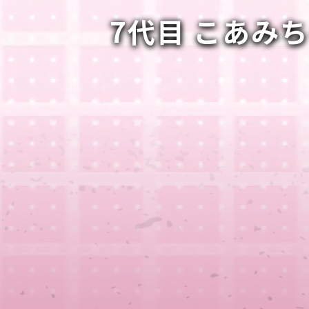
7代目 こあみ