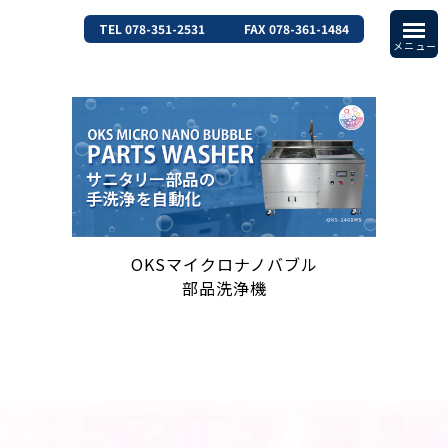
TEL 078-351-2531
FAX 078-361-1484
OKSマイクロナノバブル
部品洗浄機