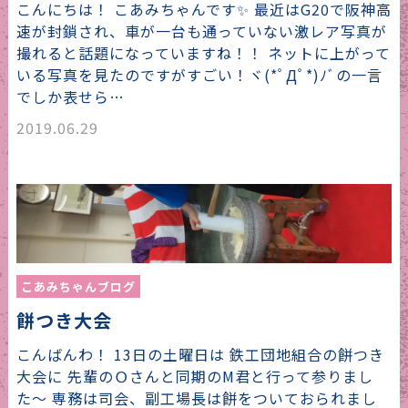
こんにちは！ こあみちゃんです✨ 最近はG20で阪神高
速が封鎖され、車が一台も通っていない激レア写真が
撮れると話題になっていますね！！ ネットに上がって
いる写真を見たのですがすごい！ヾ(*ﾟДﾟ*)ﾉﾞの一言
でしか表せら…
2019.06.29
こあみちゃんブログ
餅つき大会
こんばんわ！ 13日の土曜日は 鉄工団地組合の餅つき
大会に 先輩のＯさんと同期のM君と行って参りまし
た〜 専務は司会、副工場長は餅をついておられまし