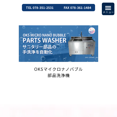
TEL 078-351-2531
FAX 078-361-1484
OKSマイクロナノバブル
部品洗浄機