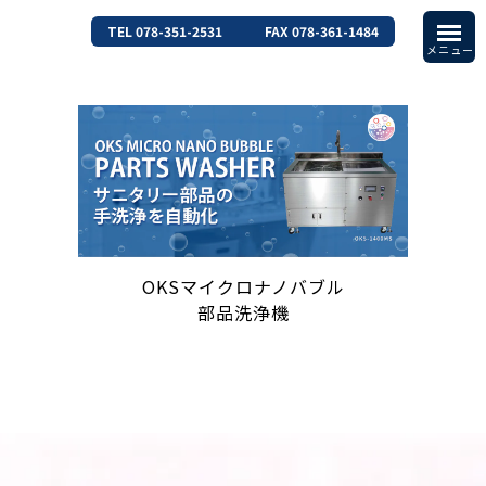
TEL 078-351-2531
FAX 078-361-1484
OKSマイクロナノバブル
部品洗浄機