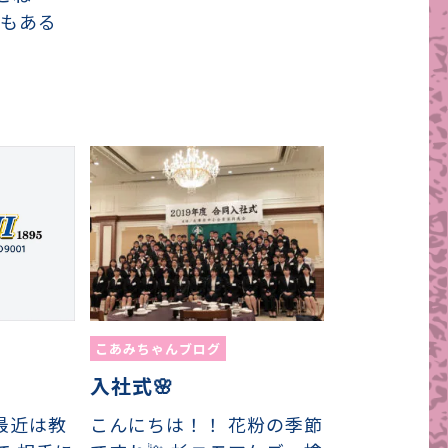
でもある
こあみちゃんブログ
入社式🌸
） 最近は教
こんにちは！！ 花粉の季節