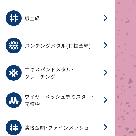
平
平
綾
綾
特
マ
マ
平
綾
ク
ロ
フ
ト
タ
振
J
ワ
菱
亀
装
ワ
織
織金網
(
(
金
在
造
遠
ス
ス
ス
O
二
耐
エ
樹
セ
CF
大
C.
開
重
パ
パンチングメタル(打抜金網)
SU
標
在
メ
（
樹
（
（X
グ
オ
脂
PU
パ
エ
CF
グ
エキスパンドメタル･
T
グレーチング
ワ
蒸
デ
ワイヤーメッシュデミスター･
充填物
溶
フ
フ
溶接金網･ファインメッシュ