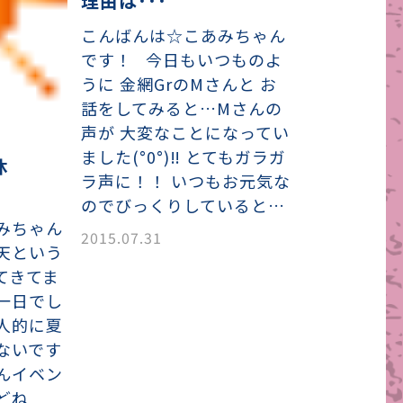
理由は･･･
こんばんは☆こあみちゃん
です！ 今日もいつものよ
うに 金網GrのMさんと お
話をしてみると…Mさんの
声が 大変なことになってい
ました(°0°)‼ とてもガラガ
休
ラ声に！！ いつもお元気な
のでびっくりしていると…
みちゃん
2015.07.31
天という
てきてま
一日でし
人的に夏
ないです
んイベン
どね