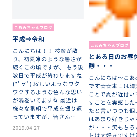
こあみちゃんブログ
平成⇒令和
こあみちゃんブログ
こんにちは！！ 桜🌸が散
とある日のお昼
り、初夏☀のような暑さが
憩・・・
続くこの頃ですが、 もう後
数日で平成が終わりますね
こんにちは～こあ
(*ﾟ∀ﾟ) 寂しいようなワク
です☆☆本日は晴
ワクするような色んな思い
ことで夏が近付い
が渦巻いてます🌀 最近は
すことを実感した
様々な番組で平成を振り返
たと言いつつも個
っていますが、皆さん…
はあまり好きじゃ
が・・・笑もちろ
2019.04.27
トは大好きですけ