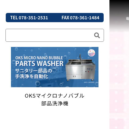
TEL 078-351-2531
FAX 078-361-1484
OKSマイクロナノバブル
部品洗浄機