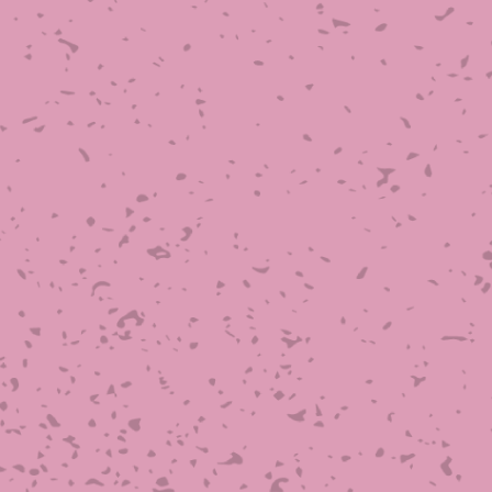
織金網
織金網網目一覧表
織金網
織金網網目一覧表
殊線材メッシュ網目一覧
グネステン
グネステン
畳織金網
畳織金網
リンプ織金網
ッククリンプ織金網
ラットトップ織金網
ンキャップ織金網
イロッド織金網
動篩用金網について
IS試験用ふるい
イヤーネットコンベヤー
形金網
甲金網
飾用織金網
イヤーゲージ（線番）
金網加工品
金網
金網網目一覧表
®
®
滑面式金網)
長目金網)
型パターン
庫リスト
粒機及び粉砕機用
心分離機用
ーパーパンチング™
ーパーパンチング™
ーパーパンチング™
DSサニタリーストレーナー™
相ステンレス鋼パンチング
摩耗鋼板HARDOX®
ンボス・ディンプル加工
脂パンチング™
レクト カラー・サイズ
RTP
開孔率パンチング™
G.P/コンピューター
孔率自動計算(%)
量自動計算(kg)
ンチングメタル加工品
PER PUNCHING™
準金型リスト
庫リスト
タル™
プラスチックパンチング）
脂パンチング™（PVC）
炭素繊維強化熱可塑性樹
-OPEN AREA
ラフィックパンチング
ーダーシート
）
NCHING）
ンチング™
キスパンドメタル
RTP EXメッシュ『CF
レーチング
ON』
イヤーメッシュデミスター
留用填充物
ミスター加工品
接金網
ァインメッシュ
ァインメッシュ加工品