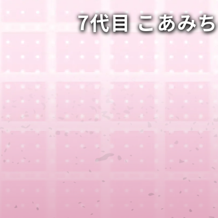
7代目 こあみ