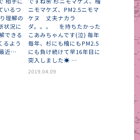
で 相手に
ですね🌺 杉ニモマケズ、檜
ているつ
ニモマケズ、PM2.5ニモマ
はり理解の
ケヌ 丈夫ナカラ
断状況に
ダ。。。 を持ちたかった
理解できる
こあみちゃんです(泣) 毎年
くるよう
毎年、杉にも檜にもPM2.5
 最近…
にも負け続けて早16年目に
突入しました☀ …
2019.04.09