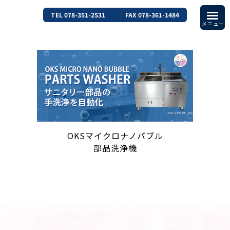
TEL 078-351-2531
FAX 078-361-1484
OKSマイクロナノバブル
部品洗浄機