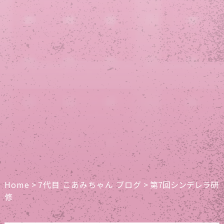
Home
>
7代目 こあみちゃん ブログ
>
第7回シンデレラ研
修