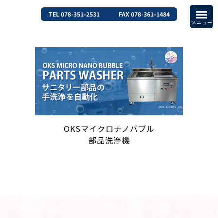
TEL 078-351-2531
FAX 078-361-1484
OKSマイクロナノバブル
部品洗浄機