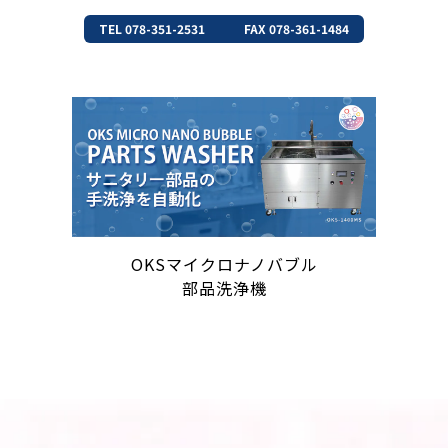
TEL 078-351-2531
FAX 078-361-1484
OKSマイクロナノバブル
部品洗浄機