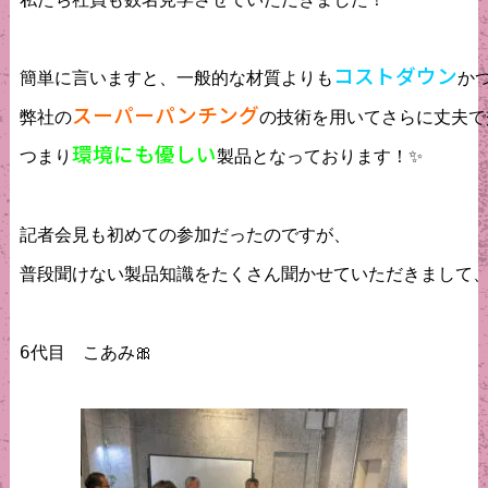
コストダウン
簡単に言いますと、一般的な材質よりも
か
スーパーパンチング
弊社の
の技術を用いてさらに丈夫で
環境にも優しい
つまり
製品となっております！✨

記者会見も初めての参加だったのですが、

普段聞けない製品知識をたくさん聞かせていただきまして、
6代目　こあみ🎀
