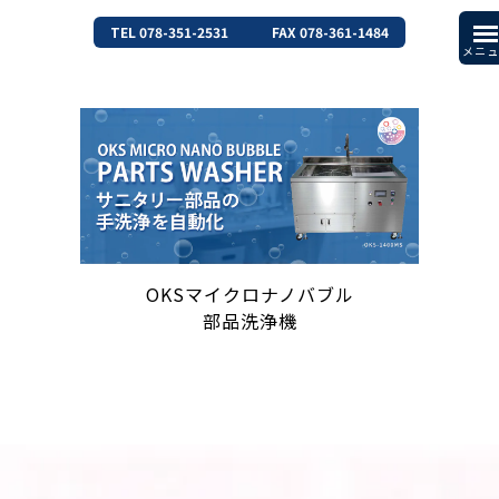
TEL 078-351-2531
FAX 078-361-1484
OKSマイクロナノバブル
部品洗浄機