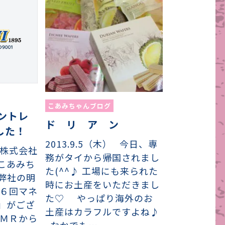
こあみちゃんブログ
ントレ
ド リ ア ン
した！
2013.9.5（木） 今日、専
 株式会社
務がタイから帰国されまし
こあみち
た(^^♪ 工場にも来られた
日弊社の明
時にお土産をいただきまし
２６回マネ
た♡ やっぱり海外のお
」がござ
土産はカラフルですよね♪
のＭＲから