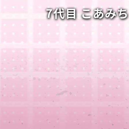
7代目 こあみ