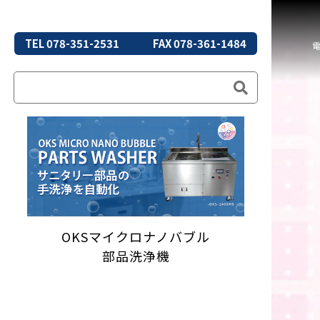
TEL 078-351-2531
FAX 078-361-1484
OKSマイクロナノバブル
部品洗浄機