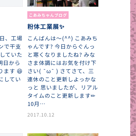
こあみちゃんブログ
粉体工業展✨
) 今日、工場
こんばんは〜(^^) こあみち
ンで干支
ゃんです? 今日からぐんっ
授していた
と寒くなりましたね? みな
 明日から
さま体調にはお気を付け下
ます 😆
さい( ¯ω¯ ) さてさて、三
にしてい
連休のこと更新しよっかな
っと 思いましたが、リアル
タイムのこと更新します✏
10月…
2017.10.12