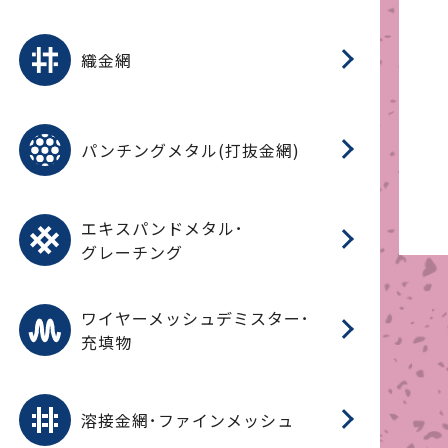
平
平
綾
綾
特
マ
マ
平
綾
ク
ロ
フ
ト
タ
振
J
ワ
菱
亀
装
ワ
織
織金網
(
(
金
在
造
遠
ス
ス
ス
O
二
耐
エ
樹
セ
CF
大
C.
開
重
パ
パンチングメタル(打抜金網)
SU
標
在
メ
（
樹
（
（X
グ
オ
脂
PU
パ
エ
CF
グ
エキスパンドメタル･
T
グレーチング
ワ
蒸
デ
ワイヤーメッシュデミスター･
充填物
溶
フ
フ
溶接金網･ファインメッシュ