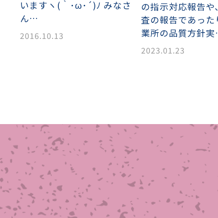
いますヽ(｀･ω･´)ﾉ みなさ
の指示対応報告や
ん…
織金網
織金網網目一覧表
織金網
織金網網目一覧表
殊線材メッシュ網目一覧
グネステン
グネステン
畳織金網
畳織金網
リンプ織金網
ッククリンプ織金網
ラットトップ織金網
ンキャップ織金網
イロッド織金網
動篩用金網について
IS試験用ふるい
イヤーネットコンベヤー
形金網
甲金網
飾用織金網
イヤーゲージ（線番）
金網加工品
金網
金網網目一覧表
®
®
査の報告であった
滑面式金網)
長目金網)
業所の品質方針実
2016.10.13
2023.01.23
型パターン
庫リスト
粒機及び粉砕機用
心分離機用
ーパーパンチング™
ーパーパンチング™
ーパーパンチング™
DSサニタリーストレーナー™
相ステンレス鋼パンチング
摩耗鋼板HARDOX®
ンボス・ディンプル加工
脂パンチング™
レクト カラー・サイズ
RTP
開孔率パンチング™
G.P/コンピューター
孔率自動計算(%)
量自動計算(kg)
ンチングメタル加工品
PER PUNCHING™
準金型リスト
庫リスト
タル™
プラスチックパンチング）
脂パンチング™（PVC）
炭素繊維強化熱可塑性樹
-OPEN AREA
ラフィックパンチング
ーダーシート
）
NCHING）
ンチング™
キスパンドメタル
RTP EXメッシュ『CF
レーチング
ON』
イヤーメッシュデミスター
留用填充物
ミスター加工品
接金網
ァインメッシュ
ァインメッシュ加工品