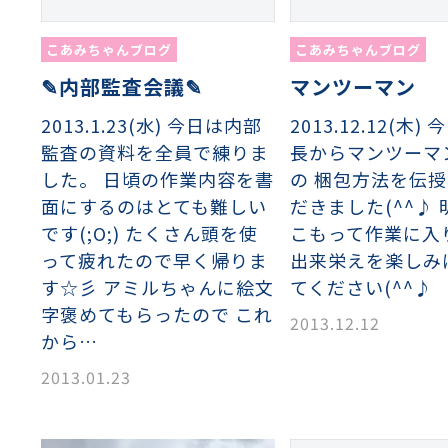
こあみちゃんブログ
こあみちゃんブログ
✎内部監査会議✎
マンツーマン
2013.1.23(水) 今日は内部
2013.12.12(木
監査の資料を全員で練りま
長からマンツーマ
した。 日頃の作業内容を書
の 梱包方法を伝
面にするのはとても難しい
だきました(^^♪
です(;O;) たくさん頭を使
こもって作業に入り
って疲れたので早く帰りま
出来栄えを楽しみ
す☆彡 アミルちゃんに絵文
てください(^^♪
字褒めてもらったので これ
2013.12.12
から…
2013.01.23