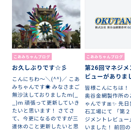
こあみちゃんブログ
こあみちゃんブログ
第26回マネジメ
お久しぶりです☆彡
ビューがありま
こんにちわ〜＼(^^)／ こあ
みちゃんです☀️ みなさまご
皆様こんにちは！
無沙汰しておりましたm(_
奥谷金網製作所の
_)m 頑張って更新していき
ゃんです🎀✨ 先
たいと思います！ さてさ
石工場にて 「第
て、今更になるのですが三
ジメントレビュー
連休のこと更新したいと思
いました！ 前回