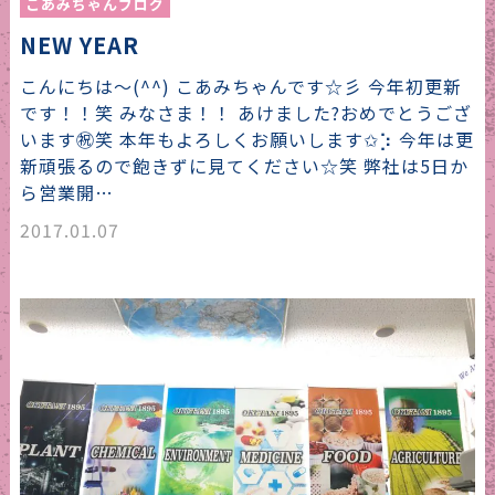
こあみちゃんブログ
NEW YEAR
こんにちは〜(^^) こあみちゃんです☆彡 今年初更新
です！！笑 みなさま！！ あけました?おめでとうござ
います㊗️笑 本年もよろしくお願いします✩︎⡱ 今年は更
新頑張るので飽きずに見てください☆笑 弊社は5日か
ら営業開…
2017.01.07