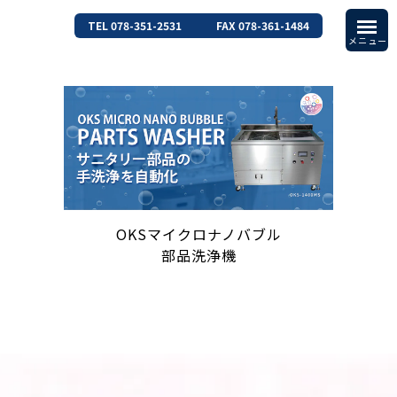
TEL 078-351-2531
FAX 078-361-1484
OKSマイクロナノバブル
部品洗浄機