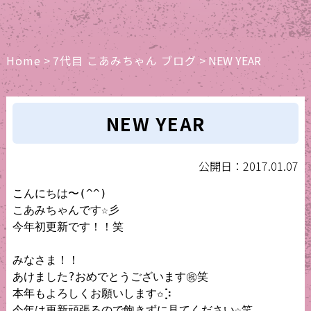
Home
>
7代目 こあみちゃん ブログ
>
NEW YEAR
NEW YEAR
公開日：2017.01.07
こんにちは〜(^^)

こあみちゃんです☆彡

今年初更新です！！笑

みなさま！！

あけました?おめでとうございます㊗️笑

本年もよろしくお願いします✩︎⡱

今年は更新頑張るので飽きずに見てください☆笑
