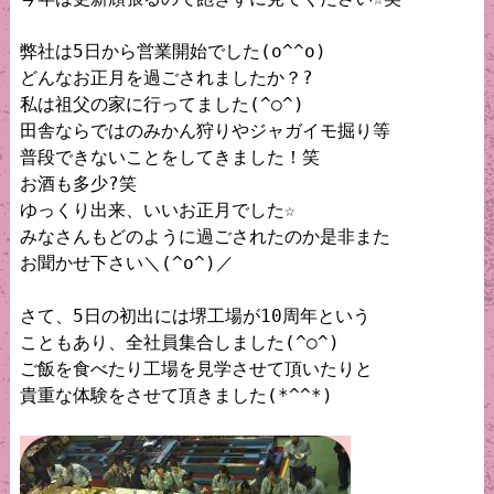
弊社は5日から営業開始でした(o^^o)

どんなお正月を過ごされましたか？?

私は祖父の家に行ってました(^○^)

田舎ならではのみかん狩りやジャガイモ掘り等

普段できないことをしてきました！笑

お酒も多少?笑

ゆっくり出来、いいお正月でした☆

みなさんもどのように過ごされたのか是非また

お聞かせ下さい＼(^o^)／

さて、5日の初出には堺工場が10周年という

こともあり、全社員集合しました(^○^)

ご飯を食べたり工場を見学させて頂いたりと

貴重な体験をさせて頂きました(*^^*)
