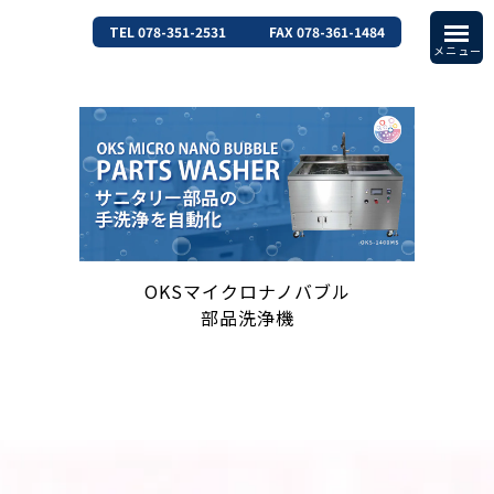
TEL 078-351-2531
FAX 078-361-1484
OKSマイクロナノバブル
部品洗浄機