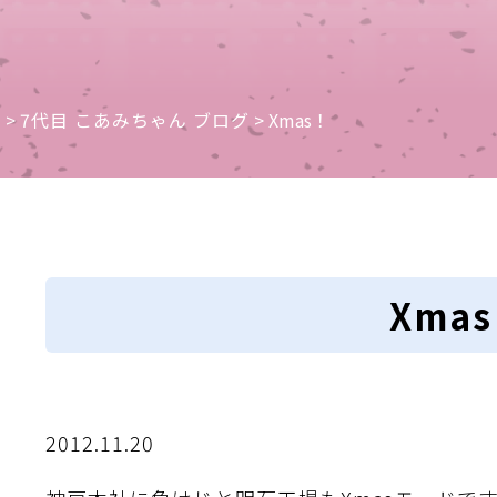
e
>
7代目 こあみちゃん ブログ
>
Xmas！
Xma
2012.11.20