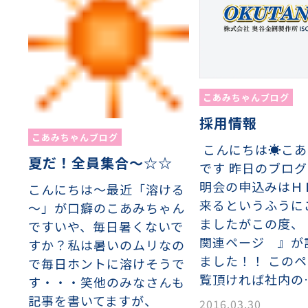
こあみちゃんブログ
採用情報
こあみちゃんブログ
こんにちは☀こあ
夏だ！全員集合～☆☆
です 昨日のブロ
明会の申込みはＨ
こんにちは～最近「溶ける
来るというふうに
～」が口癖のこあみちゃん
ましたがこの度、
ですいや、毎日暑くないで
関連ページ 』が
すか？私は暑いのムリなの
ました！！ この
で毎日ホントに溶けそうで
覧頂ければ社内の
す・・・笑他のみなさんも
記事を書いてますが、
2016.03.30