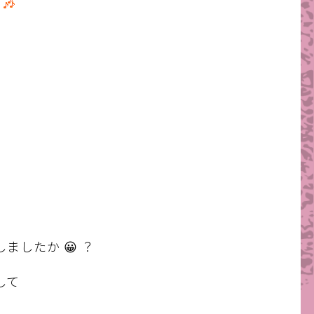
す
したか 😀 ？
して