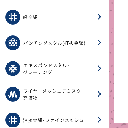
平
平
綾
綾
特
マ
マ
平
綾
ク
ロ
フ
ト
タ
振
J
ワ
菱
亀
装
ワ
織
織金網
(
(
金
在
造
遠
ス
ス
ス
O
二
耐
エ
樹
セ
CF
大
C.
開
重
パ
パンチングメタル(打抜金網)
SU
標
在
メ
（
樹
（
（X
グ
オ
脂
PU
パ
エ
CF
グ
エキスパンドメタル･
T
グレーチング
ワ
蒸
デ
ワイヤーメッシュデミスター･
充填物
溶
フ
フ
溶接金網･ファインメッシュ