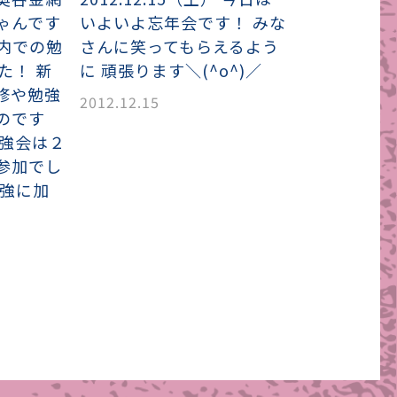
ゃんです
いよいよ忘年会です！ みな
ム内での勉
さんに笑ってもらえるよう
た！ 新
に 頑張ります＼(^o^)／
修や勉強
2012.12.15
のです
勉強会は２
参加でし
勉強に加