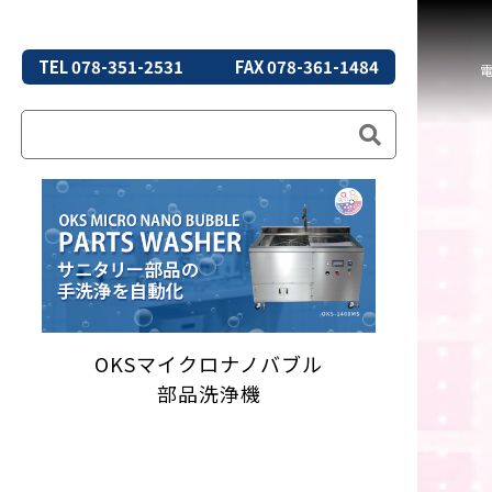
TEL 078-351-2531
FAX 078-361-1484
OKSマイクロナノバブル
部品洗浄機