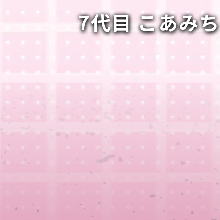
7代目 こあみ