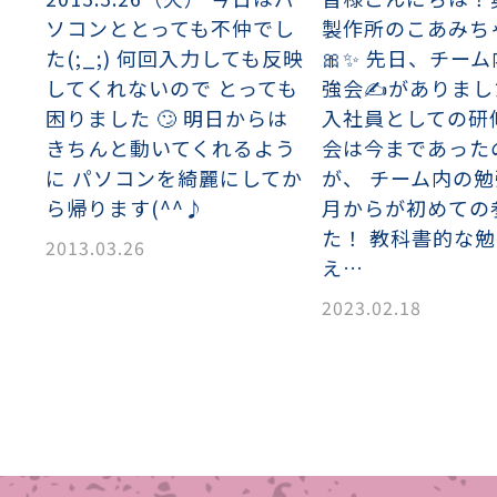
ソコンととっても不仲でし
製作所のこあみち
織金網
織金網網目一覧表
織金網
織金網網目一覧表
殊線材メッシュ網目一覧
グネステン
グネステン
畳織金網
畳織金網
リンプ織金網
ッククリンプ織金網
ラットトップ織金網
ンキャップ織金網
イロッド織金網
動篩用金網について
IS試験用ふるい
イヤーネットコンベヤー
形金網
甲金網
飾用織金網
イヤーゲージ（線番）
金網加工品
金網
金網網目一覧表
®
®
た(;_;) 何回入力しても反映
🎀✨ 先日、チー
滑面式金網)
長目金網)
してくれないので とっても
強会✍がありまし
困りました 🙄 明日からは
入社員としての研
型パターン
庫リスト
粒機及び粉砕機用
心分離機用
ーパーパンチング™
ーパーパンチング™
ーパーパンチング™
DSサニタリーストレーナー™
相ステンレス鋼パンチング
摩耗鋼板HARDOX®
ンボス・ディンプル加工
脂パンチング™
レクト カラー・サイズ
RTP
開孔率パンチング™
G.P/コンピューター
孔率自動計算(%)
量自動計算(kg)
ンチングメタル加工品
きちんと動いてくれるよう
会は今まであった
PER PUNCHING™
準金型リスト
庫リスト
タル™
プラスチックパンチング）
脂パンチング™（PVC）
炭素繊維強化熱可塑性樹
-OPEN AREA
ラフィックパンチング
に パソコンを綺麗にしてか
が、 チーム内の
ーダーシート
）
NCHING）
ら帰ります(^^♪
月からが初めての
ンチング™
た！ 教科書的な
キスパンドメタル
RTP EXメッシュ『CF
レーチング
2013.03.26
ON』
え…
2023.02.18
イヤーメッシュデミスター
留用填充物
ミスター加工品
接金網
ァインメッシュ
ァインメッシュ加工品