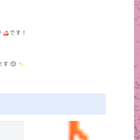
キ
です！
す 🙂