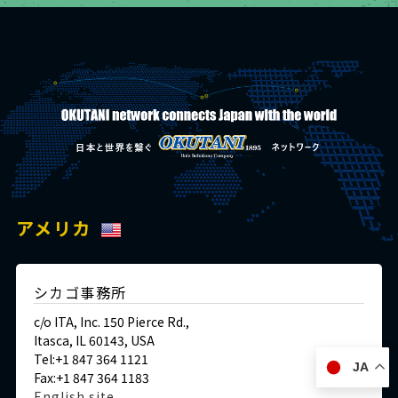
アメリカ
シカゴ事務所
c/o ITA, Inc. 150 Pierce Rd.,
Itasca, IL 60143, USA
Tel:+1 847 364 1121
JA
Fax:+1 847 364 1183
English site