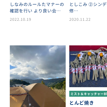
しなみのルールたマナーの
としこみ ②シン
確認を行い より良い会…
修…
2022.10.19
2020.11.22
織金網
織金網網目一覧表
織金網
織金網網目一覧表
殊線材メッシュ網目一覧
グネステン
グネステン
畳織金網
畳織金網
リンプ織金網
ッククリンプ織金網
ラットトップ織金網
ンキャップ織金網
イロッド織金網
動篩用金網について
IS試験用ふるい
イヤーネットコンベヤー
形金網
甲金網
飾用織金網
イヤーゲージ（線番）
金網加工品
金網
金網網目一覧表
®
®
滑面式金網)
長目金網)
型パターン
庫リスト
粒機及び粉砕機用
心分離機用
ーパーパンチング™
ーパーパンチング™
ーパーパンチング™
DSサニタリーストレーナー™
相ステンレス鋼パンチング
摩耗鋼板HARDOX®
ンボス・ディンプル加工
脂パンチング™
レクト カラー・サイズ
RTP
開孔率パンチング™
G.P/コンピューター
孔率自動計算(%)
量自動計算(kg)
ンチングメタル加工品
PER PUNCHING™
準金型リスト
庫リスト
タル™
プラスチックパンチング）
脂パンチング™（PVC）
炭素繊維強化熱可塑性樹
-OPEN AREA
ラフィックパンチング
ーダーシート
）
NCHING）
ンチング™
キスパンドメタル
RTP EXメッシュ『CF
レーチング
ON』
ミスト＆キャッチャーBl
とんど焼き