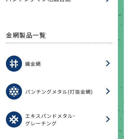
金網製品一覧
平
平
綾
綾
特
マ
マ
平
綾
ク
ロ
フ
ト
タ
振
J
ワ
菱
亀
装
ワ
織
織金網
(
(
金
在
造
遠
ス
ス
ス
O
二
耐
エ
樹
セ
CF
大
C.
開
重
パ
パンチングメタル(打抜金網)
SU
標
在
メ
（
樹
（
（X
グ
オ
脂
PU
パ
エ
CF
グ
エキスパンドメタル･
T
グレーチング