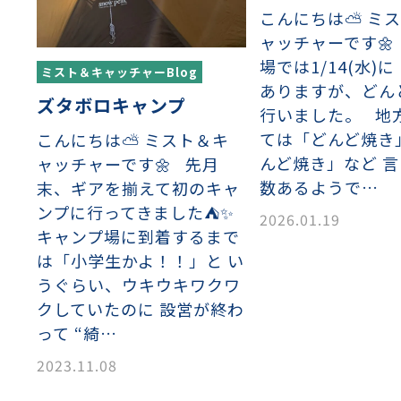
イヤーメッシュデミスター
留用填充物
ミスター加工品
こんにちは⛅ ミ
ャッチャーです🌼
場では1/14(水)
ミスト＆キャッチャーBlog
接金網
ァインメッシュ
ァインメッシュ加工品
ありますが、どん
ズタボロキャンプ
行いました。 地
ては「どんど焼き
こんにちは⛅ ミスト＆キ
んど焼き」など 
ャッチャーです🌼 先月
子ビームドリル加工
BD電子ビームドリル加工
軸同時・微細ドリリング・
ーザースクリーン
考データ
ーター・ザグリ加工(金型レ
数あるようで…
末、ギアを揃えて初のキャ
ンプに行ってきました⛺✨
2026.01.19
キャンプ場に到着するまで
生プラスチック用レーザー
粒機用消耗部品
砕機用消耗部品
は「小学生かよ！！」と い
ィルター
うぐらい、ウキウキワクワ
クしていたのに 設営が終わ
って “綺…
2023.11.08