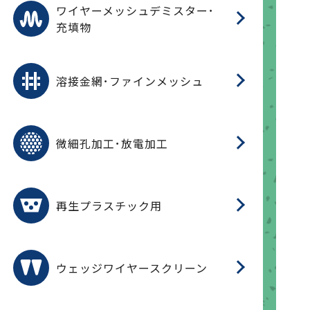
ワ
蒸
デ
ワイヤーメッシュデミスター･
充填物
溶
フ
フ
溶接金網･ファインメッシュ
電
E
多
レ
微細孔加工･放電加工
参
ル
ス)
再
造
粉
再生プラスチック用
フ
ウェッジワイヤースクリーン