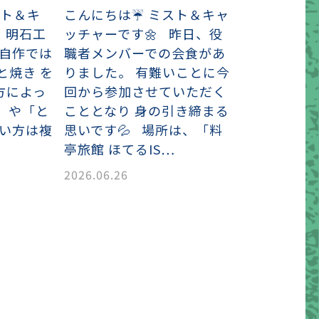
スト＆キ
こんにちは☔ ミスト＆キャ
 明石工
ッチャーです🌼 昨日、役
に 自作では
職者メンバーでの会食があ
と焼き を
りました。 有難いことに今
方によっ
回から参加させていただく
」や「と
こととなり 身の引き締まる
言い方は複
思いです💦 場所は、「料
亭旅館 ほてるIS…
2026.06.26