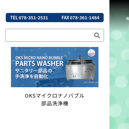
TEL 078-351-2531
FAX 078-361-1484
OKSマイクロナノバブル
部品洗浄機