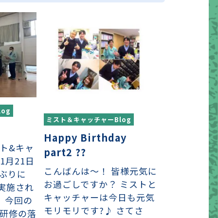
og
ミスト＆キャッチャーBlog
Happy Birthday
スト&キャ
part2 ??
1月21日
こんばんは〜！ 皆様元気に
月ぶりに
お過ごしですか？ ミストと
実施され
キャッチャーは今日も元気
🏻 今回の
モリモリです?♪ さてさ
員研修の落