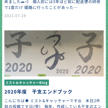
来ました🚗💨 個人的には3年ほど前に配送便の研修
で1度だけ 姫路に行ったことがあった…
2021.07.19
ミスト＆キャッチャーBlog
2020年度 干支エンドブック
こんにちは☀️ ミスト&キャッチャーです🌼 本日2件
目の投稿です😛(笑) 毎年、作成している干支のエン