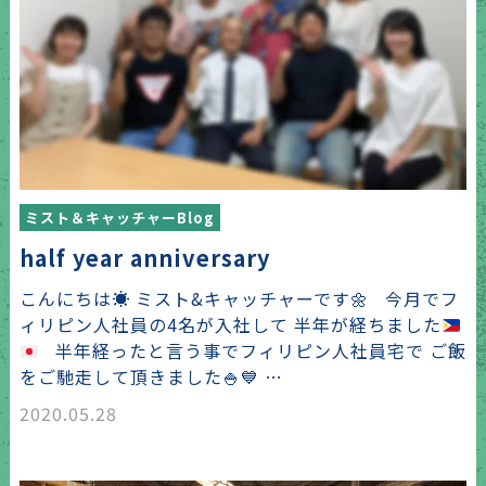
ミスト＆キャッチャーBlog
half year anniversary
こんにちは
☀️
ミスト&キャッチャーです
🌼
今月でフ
ィリピン人社員の4名が入社して 半年が経ちました
半年経ったと言う事でフィリピン人社員宅で ご飯
をご馳走して頂きました
🍚
💙
…
2020.05.28