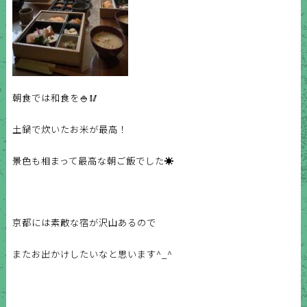
朝食では和食を🍚🥢
土鍋で炊いたお米が最高！
景色も相まって最高な朝ご飯でした☀️
京都には素敵な宿が沢山あるので
またお出かけしたいなと思います^_^