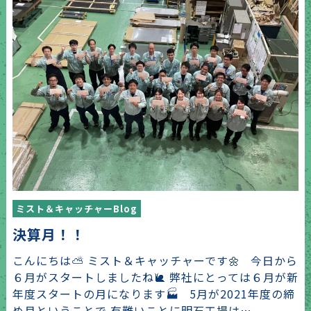
ミスト＆キャッチャーBlog
決算月！！
こんにちは⛅ ミスト＆キャッチャーです🌼 今日から
６月がスタートしましたね🐌 弊社にとっては６月が新
年度スタートの月になります🏭 5月が2021年度の締
め月ということで 有難いことに明石工場は…