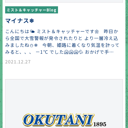
ミスト＆キャッチャーBlog
マイナス❄
こんにちは🌤 ミスト＆キャッチャーです🌼 昨日か
ら全国で大雪警報が発令されたりと より一層冷え込
みましたね⛄❄ 今朝、姫路に着くなり気温を計って
みると、、、 －1℃ でした🥶🥶🥶💦 おかげで手…
2021.12.27