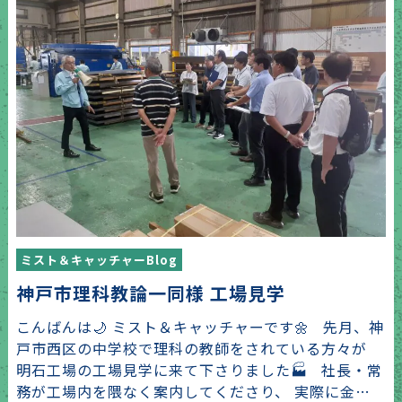
ミスト＆キャッチャーBlog
神戸市理科教論一同様 工場見学
こんばんは🌙 ミスト＆キャッチャーです🌼 先月、神
戸市西区の中学校で理科の教師をされている方々が
明石工場の工場見学に来て下さりました🏭 社長・常
務が工場内を隈なく案内してくださり、 実際に金…