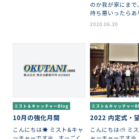
イヤーメッシュデミスター
留用填充物
ミスター加工品
のか我が家にまで
持ち悪いったらあ
2020.06.30
接金網
ァインメッシュ
ァインメッシュ加工品
子ビームドリル加工
BD電子ビームドリル加工
軸同時・微細ドリリング・
ーザースクリーン
考データ
ーター・ザグリ加工(金型レ
生プラスチック用レーザー
粒機用消耗部品
砕機用消耗部品
ィルター
ミスト＆キャッチャーBlog
ミスト＆キャッチャーBl
10月の強化月間
2022 内定式・
こんにちは☀️ ミスト&キャ
こんにちは⛅ ミ
ッチャーです🌼 すっごく
ャッチャーです🌼