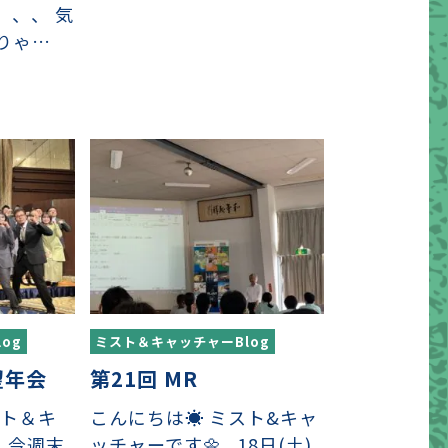
、、、 気
りゃ…
og
ミスト＆キャッチャーBlog
望年会
第21回 MR
スト＆キ
こんにちは☀️ ミスト&キャ
 今週末
ッチャーです🌼 18日(土)