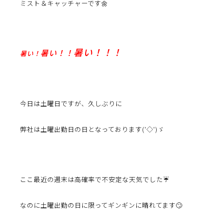
ミスト＆キャッチャーです🌼
暑い！！！
暑い！！
暑い！
今日は土曜日ですが、
久しぶりに
弊社は土曜出勤日の日となっております('◇')ゞ
ここ最近の
週末は高確率で不安定な天気でした☔
なのに土曜出勤の日に限ってギンギンに晴れてます🙄