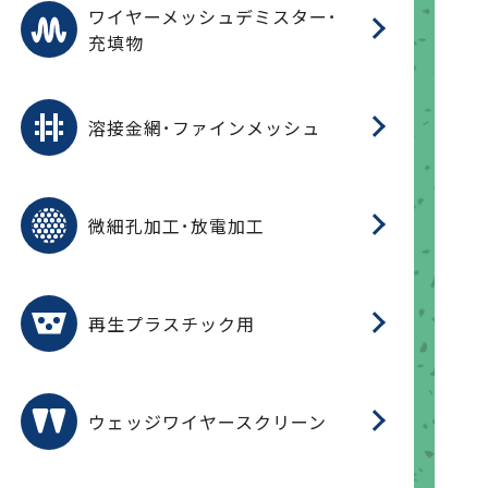
ワ
蒸
デ
ワイヤーメッシュデミスター･
充填物
溶
フ
フ
溶接金網･ファインメッシュ
電
E
多
レ
微細孔加工･放電加工
参
ル
ス)
再
造
粉
再生プラスチック用
フ
ウェッジワイヤースクリーン