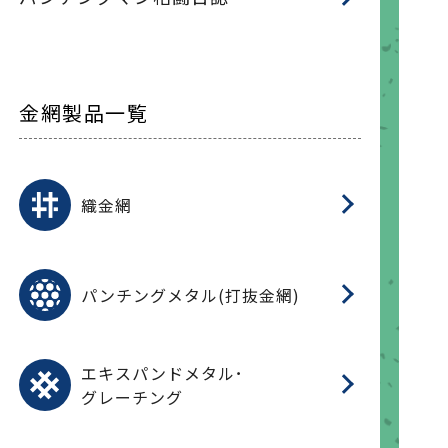
金網製品一覧
平
平
綾
綾
特
マ
マ
平
綾
ク
ロ
フ
ト
タ
振
J
ワ
菱
亀
装
ワ
織
織金網
(
(
金
在
造
遠
ス
ス
ス
O
二
耐
エ
樹
セ
CF
大
C.
開
重
パ
パンチングメタル(打抜金網)
SU
標
在
メ
（
樹
（
（X
グ
オ
脂
PU
パ
エ
CF
グ
エキスパンドメタル･
T
グレーチング