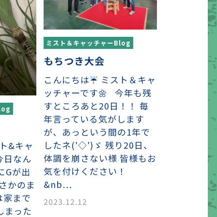
ミスト＆キャッチャーBlog
もちつき大会
こんにちは☔ ミスト＆キャ
ッチャーです🌼 今年も残
すところあと20日！！ 毎
og
年言っている気がします
が、あっという間の1年で
したネ('◇')ゞ 残り20日、
スト&キャ
体調を崩さない様 皆様もお
今日なん
気を付けください！
にGが出
&nb…
まさかのま
は家まで
2023.12.12
しまった