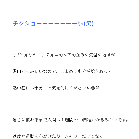
チクショーーーーーーー💦(笑)
まだ5月なのに、７月中旬～下旬並みの気温の地域が
沢山あるみたいなので、こまめに水分補給を取って
熱中症には十分にお気を付けくださいね😌💛
暑さに慣れるまで人間は
１週間～10日程かかるみたいです。
適度な運動を心がけたり、シャワーだけでなく