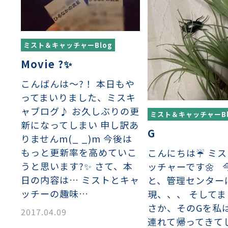
ミスト＆キャッチャーBlog
Movie ?✨
こんばんは〜?！ 本日もや
織金網
織金網網目一覧表
織金網
織金網網目一覧表
殊線材メッシュ網目一覧
グネステン
グネステン
畳織金網
畳織金網
リンプ織金網
ッククリンプ織金網
ラットトップ織金網
ンキャップ織金網
イロッド織金網
動篩用金網について
IS試験用ふるい
イヤーネットコンベヤー
形金網
甲金網
飾用織金網
イヤーゲージ（線番）
金網加工品
金網
金網網目一覧表
®
®
ってまいりました、ミスキ
滑面式金網)
長目金網)
ャブログ♪ お久しぶりの更
ミスト＆キャッチャーBl
新になってしまい 申し訳あ
G
りませんm(_ _)m 今後は
型パターン
庫リスト
粒機及び粉砕機用
心分離機用
ーパーパンチング™
ーパーパンチング™
ーパーパンチング™
DSサニタリーストレーナー™
相ステンレス鋼パンチング
摩耗鋼板HARDOX®
ンボス・ディンプル加工
脂パンチング™
レクト カラー・サイズ
RTP
開孔率パンチング™
G.P/コンピューター
孔率自動計算(%)
量自動計算(kg)
ンチングメタル加工品
PER PUNCHING™
準金型リスト
庫リスト
タル™
プラスチックパンチング）
脂パンチング™（PVC）
炭素繊維強化熱可塑性樹
-OPEN AREA
ラフィックパンチング
もっと更新率を高めていこ
こんにちは☔️ ミ
ーダーシート
）
NCHING）
うと思います?✨ さて、本
ッチャーです🌼 
ンチング™
日の内容は… ミストとキャ
と、管理センター
キスパンドメタル
RTP EXメッシュ『CF
レーチング
ッチーの趣味…
現、、、 そして
ON』
さか、そのGを私
2017.04.09
連れて帰ってきて