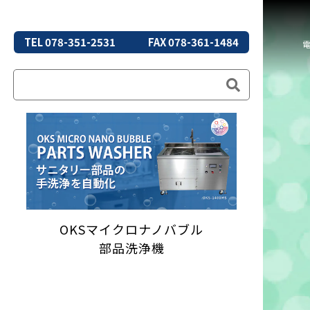
TEL 078-351-2531
FAX 078-361-1484
OKSマイクロナノバブル
部品洗浄機