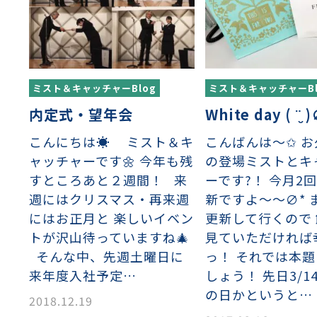
イヤーメッシュデミスター
留用填充物
ミスター加工品
接金網
ァインメッシュ
ァインメッシュ加工品
ミスト＆キャッチャーBlog
ミスト＆キャッチャーBl
内定式・望年会
White day ( ¨̮ 
子ビームドリル加工
BD電子ビームドリル加工
軸同時・微細ドリリング・
ーザースクリーン
こんにちは☀️ ミスト＆キ
こんばんは〜✩ 
考データ
ーター・ザグリ加工(金型レ
ャッチャーです🌼 今年も残
の登場ミストとキ
すところあと２週間！ 来
ーです?！ 今月2
生プラスチック用レーザー
粒機用消耗部品
砕機用消耗部品
週にはクリスマス・再来週
新ですよ〜〜∅* 
ィルター
にはお正月と 楽しいイベン
更新して行くので
トが沢山待っていますね🎄
見ていただければ
そんな中、先週土曜日に
っ！ それでは本
来年度入社予定…
しょう！ 先日3/1
の日かというと…
2018.12.19