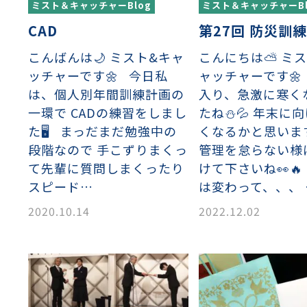
ミスト＆キャッチャーBlog
ミスト＆キャッチャーBl
CAD
第27回 防災訓練
こんばんは🌙 ミスト&キャ
こんにちは⛅ ミ
ッチャーです🌼 今日私
ャッチャーです🌼
は、個人別年間訓練計画の
入り、急激に寒く
一環で CADの練習をしまし
たね⛄💦 年末に
織金網
織金網網目一覧表
織金網
織金網網目一覧表
殊線材メッシュ網目一覧
グネステン
グネステン
畳織金網
畳織金網
リンプ織金網
ッククリンプ織金網
ラットトップ織金網
ンキャップ織金網
イロッド織金網
動篩用金網について
IS試験用ふるい
イヤーネットコンベヤー
形金網
甲金網
飾用織金網
イヤーゲージ（線番）
金網加工品
金網
金網網目一覧表
®
®
た🖥 まっだまだ勉強中の
くなるかと思いま
滑面式金網)
長目金網)
段階なので 手こずりまくっ
管理を怠らない様
て先輩に質問しまくったり
けて下さいね👀
スピード…
は変わって、、、 
型パターン
庫リスト
粒機及び粉砕機用
心分離機用
ーパーパンチング™
ーパーパンチング™
ーパーパンチング™
DSサニタリーストレーナー™
相ステンレス鋼パンチング
摩耗鋼板HARDOX®
ンボス・ディンプル加工
脂パンチング™
レクト カラー・サイズ
RTP
開孔率パンチング™
G.P/コンピューター
孔率自動計算(%)
量自動計算(kg)
ンチングメタル加工品
PER PUNCHING™
準金型リスト
庫リスト
タル™
プラスチックパンチング）
脂パンチング™（PVC）
炭素繊維強化熱可塑性樹
-OPEN AREA
ラフィックパンチング
2020.10.14
2022.12.02
ーダーシート
）
NCHING）
ンチング™
キスパンドメタル
RTP EXメッシュ『CF
レーチング
ON』