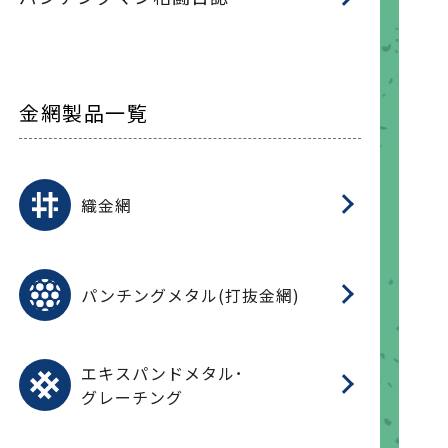
金網製品一覧
平
平
綾
綾
特
マ
マ
平
綾
ク
ロ
フ
ト
タ
振
J
ワ
菱
亀
装
ワ
織
織金網
(
(
金
在
造
遠
ス
ス
ス
O
二
耐
エ
樹
セ
CF
大
C.
開
重
パ
パンチングメタル(打抜金網)
SU
標
在
メ
（
樹
（
（X
グ
オ
脂
PU
パ
エ
CF
グ
エキスパンドメタル･
T
グレーチング