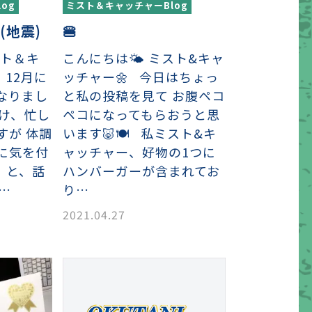
og
ミスト＆キャッチャーBlog
(地震)
🍔
スト＆キ
こんにちは🌤 ミスト&キャ
 12月に
ッチャー🌼 今日はちょっ
なりまし
と私の投稿を見て お腹ペコ
向け、忙し
ペコになってもらおうと思
すが 体調
います🐷🍽 私ミスト&キ
に気を付
ャッチャー、好物の1つに
 と、話
ハンバーガーが含まれてお
…
り…
2021.04.27