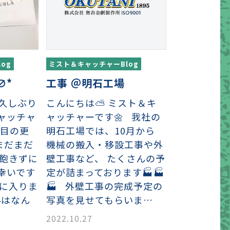
ミスト＆キャッチャーBlog
og
工事 ＠明石工場
)∅*
こんにちは⛅ ミスト＆キ
お久しぶり
ャッチャーです🌼 我社の
ャッチャ
明石工場では、10月から
回目の更
機械の搬入・移設工事や外
まだまだ
壁工事など、 たくさんの予
 飽きずに
定が詰まっております🏭🏭
幸いです
🏭 外壁工事の完成予定の
題に入りま
写真を見せてもらいま…
4はなん
2022.10.27