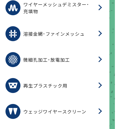
ワ
蒸
デ
ワイヤーメッシュデミスター･
充填物
溶
フ
フ
溶接金網･ファインメッシュ
電
E
多
レ
微細孔加工･放電加工
参
ル
ス)
再
造
粉
再生プラスチック用
フ
ウェッジワイヤースクリーン