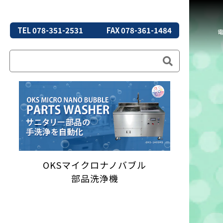
TEL 078-351-2531
FAX 078-361-1484
OKSマイクロナノバブル
部品洗浄機