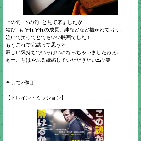
上の句 下の句 と見て来ましたが

結び もそれぞれの成長、絆などなど描かれており、

泣いて笑ってとてもいい映画でした
！
もうこれで完結って思うと

寂しい気持ちでいっぱいになっちゃいました
ねぇ←

あー、ちはやふる続編していただきたい🙏✨笑

そして2作目

【トレイン・ミッション】
