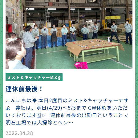
ミスト＆キャッチャーBlog
連休前最後！
こんにちは☀️ 本日2度目のミスト&キャッチャーです
🌼 弊社は、明日(4/29)〜5/5まで GW休暇をいただ
いております🗓✨ 連休前最後の出勤日ということで
明石工場では大掃除とペン…
2022.04.28