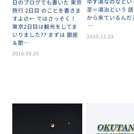
ゆず湯なのなとい
イヤーメッシュデミスター
留用填充物
ミスター加工品
日のブログでも書いた 東京
至＝湯治という 
旅行 2日目 のことを書きま
から来ているんだ
すよ∅← ではさっそく！
…
東京2日目は観光をしてま
接金網
ァインメッシュ
ァインメッシュ加工品
いりました?? まずは 銀座
2020.12.23
＆歌…
2016.09.25
子ビームドリル加工
BD電子ビームドリル加工
軸同時・微細ドリリング・
ーザースクリーン
考データ
ーター・ザグリ加工(金型レ
生プラスチック用レーザー
粒機用消耗部品
砕機用消耗部品
ィルター