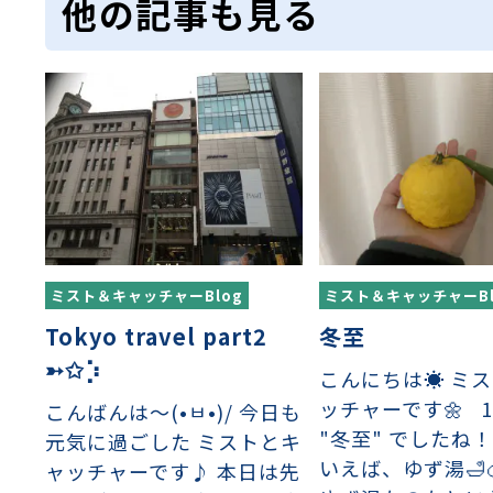
他の記事も見る
織金網
織金網網目一覧表
織金網
織金網網目一覧表
殊線材メッシュ網目一覧
グネステン
グネステン
畳織金網
畳織金網
リンプ織金網
ッククリンプ織金網
ラットトップ織金網
ンキャップ織金網
イロッド織金網
動篩用金網について
IS試験用ふるい
イヤーネットコンベヤー
形金網
甲金網
飾用織金網
イヤーゲージ（線番）
金網加工品
金網
金網網目一覧表
®
®
滑面式金網)
長目金網)
ミスト＆キャッチャーBlog
ミスト＆キャッチャーBl
型パターン
庫リスト
粒機及び粉砕機用
心分離機用
ーパーパンチング™
ーパーパンチング™
ーパーパンチング™
DSサニタリーストレーナー™
相ステンレス鋼パンチング
摩耗鋼板HARDOX®
ンボス・ディンプル加工
脂パンチング™
レクト カラー・サイズ
RTP
開孔率パンチング™
G.P/コンピューター
孔率自動計算(%)
量自動計算(kg)
ンチングメタル加工品
PER PUNCHING™
準金型リスト
庫リスト
タル™
プラスチックパンチング）
脂パンチング™（PVC）
炭素繊維強化熱可塑性樹
-OPEN AREA
ラフィックパンチング
Tokyo travel part2
冬至
ーダーシート
）
NCHING）
➳✩⡱
こんにちは☀️ ミ
ンチング™
キスパンドメタル
RTP EXメッシュ『CF
レーチング
ッチャーです🌼 1
こんばんは〜(•ㅂ•)/ 今日も
ON』
"冬至" でしたね！
元気に過ごした ミストとキ
いえば、ゆず湯🛁
ャッチャーです♪ 本日は先