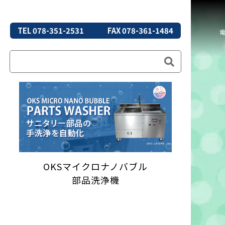
TEL 078-351-2531
FAX 078-361-1484
OKSマイクロナノバブル
部品洗浄機