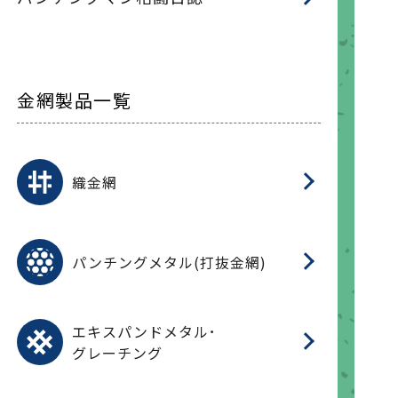
金網製品一覧
平
平
綾
綾
特
マ
マ
平
綾
ク
ロ
フ
ト
タ
振
J
ワ
菱
亀
装
ワ
織
織金網
(
(
金
在
造
遠
ス
ス
ス
O
二
耐
エ
樹
セ
CF
大
C.
開
重
パ
パンチングメタル(打抜金網)
SU
標
在
メ
（
樹
（
（X
グ
オ
脂
PU
パ
エ
CF
グ
エキスパンドメタル･
T
グレーチング