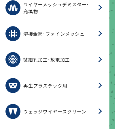
ワ
蒸
デ
ワイヤーメッシュデミスター･
充填物
溶
フ
フ
溶接金網･ファインメッシュ
電
E
多
レ
微細孔加工･放電加工
参
ル
ス)
再
造
粉
再生プラスチック用
フ
ウェッジワイヤースクリーン