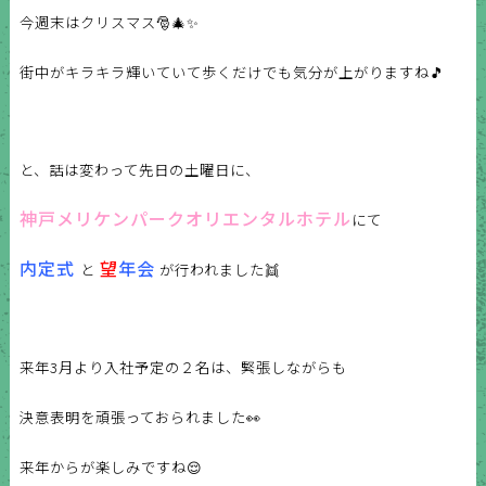
今週末はクリスマス🎅🎄✨
街中がキラキラ輝いていて歩くだけでも気分が上がりますね🎵
と、話は変わって先日の土曜日に、
神戸メリケンパークオリエンタルホテル
にて
内定式
望
年会
と
が行われました👯
来年3月より入社予定の２名は、緊張しながらも
決意表明を頑張っておられました👀
来年からが楽しみですね😌