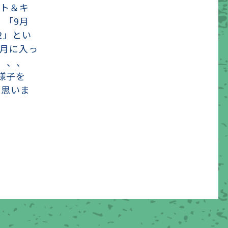
スト＆キ
 「9月
2」とい
0月に入っ
、、、
の様子を
と思いま