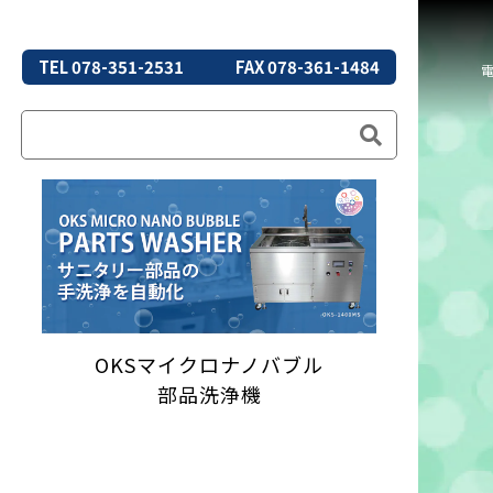
TEL 078-351-2531
FAX 078-361-1484
OKSマイクロナノバブル
部品洗浄機