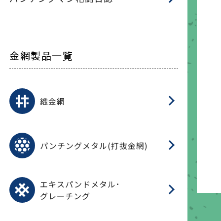
金網製品一覧
平
平
綾
綾
特
マ
マ
平
綾
ク
ロ
フ
ト
タ
振
J
ワ
菱
亀
装
ワ
織
織金網
(
(
金
在
造
遠
ス
ス
ス
O
二
耐
エ
樹
セ
CF
大
C.
開
重
パ
パンチングメタル(打抜金網)
SU
標
在
メ
（
樹
（
（X
グ
オ
脂
PU
パ
エ
CF
グ
エキスパンドメタル･
T
グレーチング