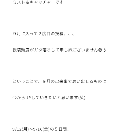
ミスト＆キャッチャーです
９月に入って２度目の投稿、、、
投稿頻度がガタ落ちして申し訳ございません😅💧
ということで、９月の出来事で思い出せるものは
今からUPしていきたいと思います(笑)
9/12(月)～9/16(金)の５日間、