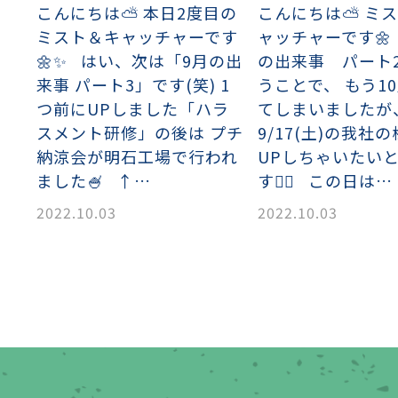
こんにちは⛅ 本日2度目の
こんにちは⛅ ミ
ミスト＆キャッチャーです
ャッチャーです🌼
🌼✨ はい、次は「9月の出
の出来事 パート
来事 パート3」です(笑) 1
うことで、 もう1
つ前にUPしました「ハラ
てしまいましたが
スメント研修」の後は プチ
9/17(土)の我社
納涼会が明石工場で行われ
UPしちゃいたい
織金網
織金網網目一覧表
織金網
織金網網目一覧表
殊線材メッシュ網目一覧
グネステン
グネステン
畳織金網
畳織金網
リンプ織金網
ッククリンプ織金網
ラットトップ織金網
ンキャップ織金網
イロッド織金網
動篩用金網について
IS試験用ふるい
イヤーネットコンベヤー
形金網
甲金網
飾用織金網
イヤーゲージ（線番）
金網加工品
金網
金網網目一覧表
®
®
ました🍧 ↑…
す✌🏻 この日は…
滑面式金網)
長目金網)
2022.10.03
2022.10.03
型パターン
庫リスト
粒機及び粉砕機用
心分離機用
ーパーパンチング™
ーパーパンチング™
ーパーパンチング™
DSサニタリーストレーナー™
相ステンレス鋼パンチング
摩耗鋼板HARDOX®
ンボス・ディンプル加工
脂パンチング™
レクト カラー・サイズ
RTP
開孔率パンチング™
G.P/コンピューター
孔率自動計算(%)
量自動計算(kg)
ンチングメタル加工品
PER PUNCHING™
準金型リスト
庫リスト
タル™
プラスチックパンチング）
脂パンチング™（PVC）
炭素繊維強化熱可塑性樹
-OPEN AREA
ラフィックパンチング
ーダーシート
）
NCHING）
ンチング™
キスパンドメタル
RTP EXメッシュ『CF
レーチング
ON』