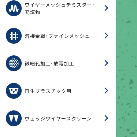
ワ
蒸
デ
ワイヤーメッシュデミスター･
充填物
溶
フ
フ
溶接金網･ファインメッシュ
電
E
多
レ
微細孔加工･放電加工
参
ル
ス)
再
造
粉
再生プラスチック用
フ
ウェッジワイヤースクリーン