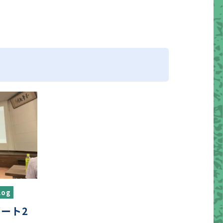
og
ート2