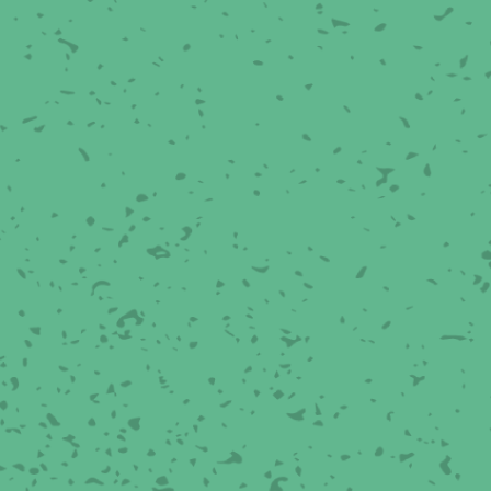
イヤーメッシュデミスター
留用填充物
ミスター加工品
接金網
ァインメッシュ
ァインメッシュ加工品
子ビームドリル加工
BD電子ビームドリル加工
軸同時・微細ドリリング・
ーザースクリーン
考データ
ーター・ザグリ加工(金型レ
生プラスチック用レーザー
粒機用消耗部品
砕機用消耗部品
ィルター