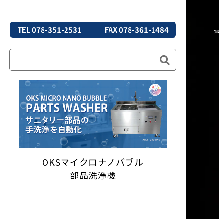
TEL 078-351-2531
FAX 078-361-1484
OKSマイクロナノバブル
部品洗浄機