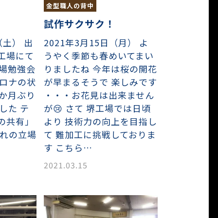
金型職人の背中
試作サクサク！
（土） 出
2021年3月15日（月） よ
工場にて
うやく季節も春めいてまい
工場勉強会
りましたね 今年は桜の開花
コロナの状
が早まるそうで 楽しみです
2か月ぶり
・・・お花見は出来ません
した テ
が😢 さて 堺工場では日頃
の共有」
より 技術力の向上を目指し
ぞれの立場
て 難加工に挑戦しておりま
す こちら…
2021.03.15