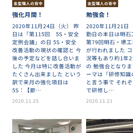
金型職人の背中
金型職人の背中
強化月間！
勉強会！
2020年11月24日（火） 昨
2020年11月21日
日は「第115回 5S・安全
勤日の本日は明石
定例会議」の日 5S・安全
第79回明石・堺
改善活動の現状の確認と 今
が行われました 
後の予定などを話し合いま
況等もあり約1年
した 今月は特に改善活動が
の 勉強会となりま
たくさん出来ました という
ーマは「研修知識
訳で来月の強化項目は
と言う事で それ
織金網
織金網網目一覧表
織金網
織金網網目一覧表
殊線材メッシュ網目一覧
グネステン
グネステン
畳織金網
畳織金網
リンプ織金網
ッククリンプ織金網
ラットトップ織金網
ンキャップ織金網
イロッド織金網
動篩用金網について
IS試験用ふるい
イヤーネットコンベヤー
形金網
甲金網
飾用織金網
イヤーゲージ（線番）
金網加工品
金網
金網網目一覧表
®
®
5S：【節…
で研修し…
滑面式金網)
長目金網)
2020.11.25
2020.11.21
型パターン
庫リスト
粒機及び粉砕機用
心分離機用
ーパーパンチング™
ーパーパンチング™
ーパーパンチング™
DSサニタリーストレーナー™
相ステンレス鋼パンチング
摩耗鋼板HARDOX®
ンボス・ディンプル加工
脂パンチング™
レクト カラー・サイズ
RTP
開孔率パンチング™
G.P/コンピューター
孔率自動計算(%)
量自動計算(kg)
ンチングメタル加工品
PER PUNCHING™
準金型リスト
庫リスト
タル™
プラスチックパンチング）
脂パンチング™（PVC）
炭素繊維強化熱可塑性樹
-OPEN AREA
ラフィックパンチング
ーダーシート
）
NCHING）