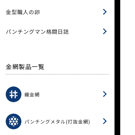
金型職人の卵
パンチングマン格闘日誌
金網製品一覧
平
平
綾
綾
特
マ
マ
平
綾
ク
ロ
フ
ト
タ
振
J
ワ
菱
亀
装
ワ
織
織金網
(
(
金
在
造
遠
ス
ス
ス
O
二
耐
エ
樹
セ
CF
大
C.
開
重
パ
パンチングメタル(打抜金網)
SU
標
在
メ
（
樹
（
（X
グ
オ
脂
PU