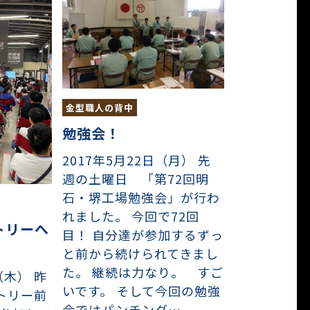
金型職人の背中
勉強会！
2017年5月22日（月） 先
週の土曜日 「第72回明
石・堺工場勉強会」が行わ
れました。 今回で72回
トリーへ
目！ 自分達が参加するずっ
と前から続けられてきまし
た。 継続は力なり。 すご
（木） 昨
いです。 そして今回の勉強
トリー前
会ではパンチング…