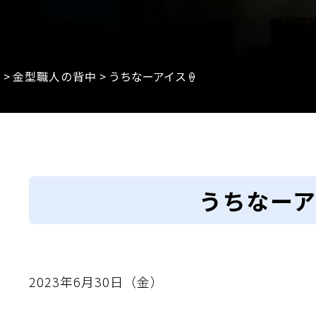
e
>
金型職人の背中
>
うちなーアイス🍦
うちなーア
2023年6月30日（金）