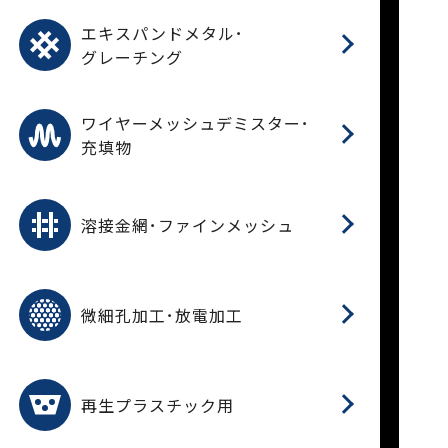
パ
エ
CF
グ
エキスパンドメタル･
T
グレーチング
ワ
蒸
デ
ワイヤーメッシュデミスター･
充填物
溶
フ
フ
溶接金網･ファインメッシュ
電
E
多
レ
微細孔加工･放電加工
参
ル
ス)
再
造
粉
再生プラスチック用
フ