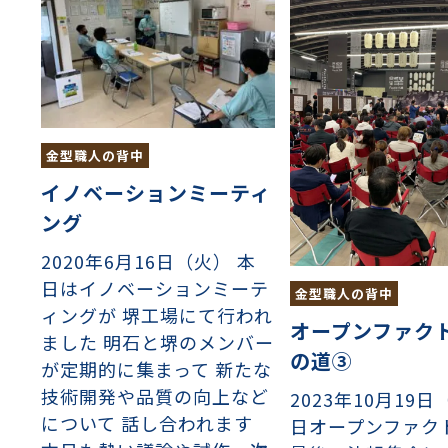
ンチング™
キスパンドメタル
RTP EXメッシュ『CF
レーチング
ON』
イヤーメッシュデミスター
留用填充物
ミスター加工品
金型職人の背中
イノベーションミーティ
接金網
ァインメッシュ
ァインメッシュ加工品
ング
2020年6月16日（火） 本
日はイノベーションミーテ
子ビームドリル加工
BD電子ビームドリル加工
軸同時・微細ドリリング・
ーザースクリーン
金型職人の背中
ィングが 堺工場にて行われ
考データ
ーター・ザグリ加工(金型レ
オープンファク
ました 明石と堺のメンバー
の道③
が定期的に集まって 新たな
生プラスチック用レーザー
粒機用消耗部品
砕機用消耗部品
技術開発や品質の向上など
2023年10月19日
ィルター
について 話し合われます
日オープンファク