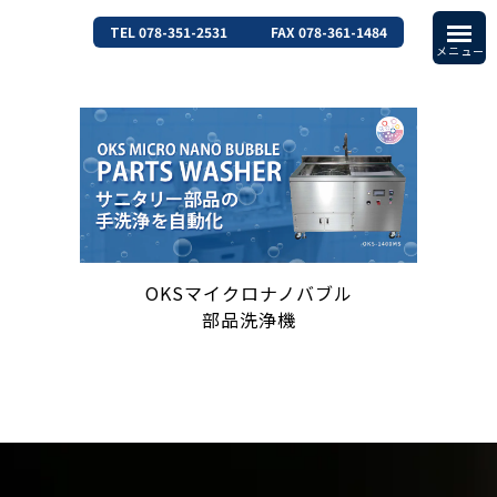
TEL 078-351-2531
FAX 078-361-1484
OKSマイクロナノバブル
部品洗浄機