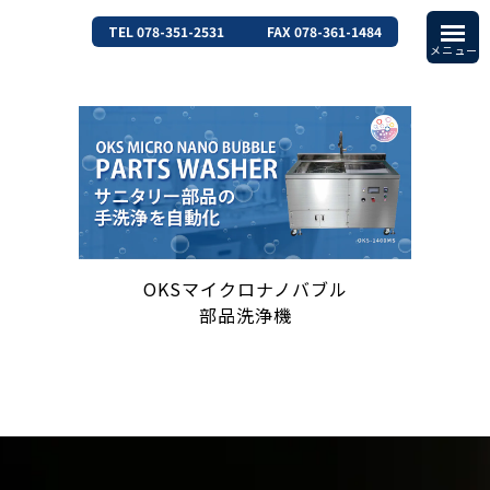
TEL 078-351-2531
FAX 078-361-1484
OKSマイクロナノバブル
部品洗浄機