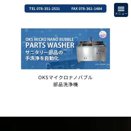
TEL 078-351-2531
FAX 078-361-1484
OKSマイクロナノバブル
部品洗浄機