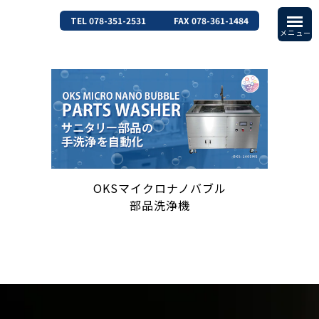
TEL 078-351-2531
FAX 078-361-1484
OKSマイクロナノバブル
部品洗浄機