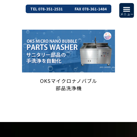
TEL 078-351-2531
FAX 078-361-1484
OKSマイクロナノバブル
部品洗浄機