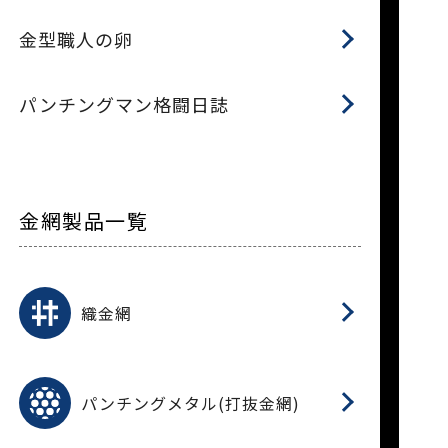
金型職人の卵
パンチングマン格闘日誌
金網製品一覧
平
平
綾
綾
特
マ
マ
平
綾
ク
ロ
フ
ト
タ
振
J
ワ
菱
亀
装
ワ
織
織金網
(
(
金
在
造
遠
ス
ス
ス
O
二
耐
エ
樹
セ
CF
大
C.
開
重
パ
パンチングメタル(打抜金網)
SU
標
在
メ
（
樹
（
（X
グ
オ
脂
PU