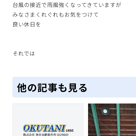
台風の接近で雨風強くなってきていますが
みなさまくれぐれもお気をつけて
良い休日を
それでは
他の記事も見る
織金網
織金網網目一覧表
織金網
織金網網目一覧表
殊線材メッシュ網目一覧
グネステン
グネステン
畳織金網
畳織金網
リンプ織金網
ッククリンプ織金網
ラットトップ織金網
ンキャップ織金網
イロッド織金網
動篩用金網について
IS試験用ふるい
イヤーネットコンベヤー
形金網
甲金網
飾用織金網
イヤーゲージ（線番）
金網加工品
金網
金網網目一覧表
®
®
滑面式金網)
長目金網)
型パターン
庫リスト
粒機及び粉砕機用
心分離機用
ーパーパンチング™
ーパーパンチング™
ーパーパンチング™
DSサニタリーストレーナー™
相ステンレス鋼パンチング
摩耗鋼板HARDOX®
ンボス・ディンプル加工
脂パンチング™
レクト カラー・サイズ
RTP
開孔率パンチング™
G.P/コンピューター
孔率自動計算(%)
量自動計算(kg)
ンチングメタル加工品
PER PUNCHING™
準金型リスト
庫リスト
タル™
プラスチックパンチング）
脂パンチング™（PVC）
炭素繊維強化熱可塑性樹
-OPEN AREA
ラフィックパンチング
ーダーシート
）
NCHING）