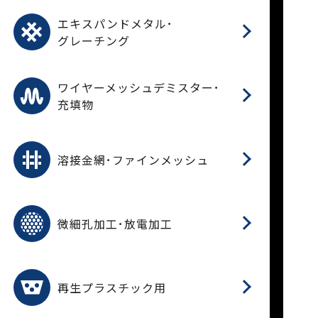
パ
エ
CF
グ
エキスパンドメタル･
T
グレーチング
ワ
蒸
デ
ワイヤーメッシュデミスター･
充填物
溶
フ
フ
溶接金網･ファインメッシュ
電
E
多
レ
微細孔加工･放電加工
参
ル
ス)
再
造
粉
再生プラスチック用
フ