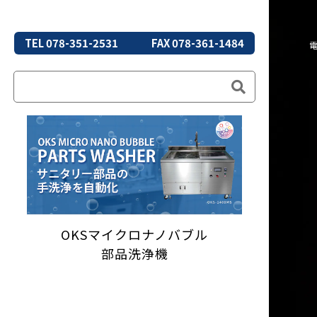
TEL 078-351-2531
FAX 078-361-1484
OKSマイクロナノバブル
部品洗浄機