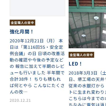
ンチング™
キスパンドメタル
RTP EXメッシュ『CF
レーチング
ON』
金型職人の背中
イヤーメッシュデミスター
留用填充物
ミスター加工品
強化月間！
2020年12月21日（月） 本
日は「第116回5S・安全定
接金網
ァインメッシュ
ァインメッシュ加工品
例会議」の日 日頃の改善活
金型職人の背中
動の確認や今後の予定など
LED！
の 報告に加えて半期のレビ
子ビームドリル加工
BD電子ビームドリル加工
軸同時・微細ドリリング・
ーザースクリーン
ューも行いました 半年間で
2018年3月3日（
考データ
ーター・ザグリ加工(金型レ
合計38件！ ちりも積もれ
日、堺工場の天井
ば何とやら こんなにたくさ
従来の水銀灯から 
生プラスチック用レーザー
粒機用消耗部品
砕機用消耗部品
んの改…
トに生まれ変わり
ィルター
こちらは今までの
2020.12.21
ちなみに電気は消