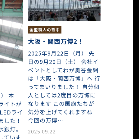
金型職人の背中
大阪・関西万博2！
2025年9月22日（月） 先
日の9月20日（土） 会社イ
ベントとしてわが奥谷金網
は「大阪・関西万博」へ 行
ってまいりました！ 自分個
人としては2度目の万博に
土） 本
なります この国旗たちが
ライトが
気分を上げてくれますねー
LEDライ
今回の万博…
ました！
水銀灯。
2025.09.22
していま