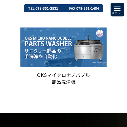
TEL 078-351-2531
FAX 078-361-1484
OKSマイクロナノバブル
部品洗浄機