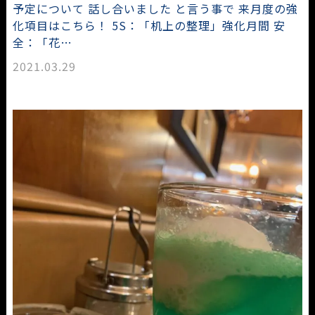
予定について 話し合いました と言う事で 来月度の強
化項目はこちら！ 5S：「机上の整理」強化月間 安
全：「花…
2021.03.29