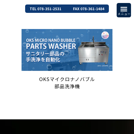
TEL 078-351-2531
FAX 078-361-1484
OKSマイクロナノバブル
部品洗浄機