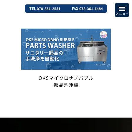
TEL 078-351-2531
FAX 078-361-1484
OKSマイクロナノバブル
部品洗浄機