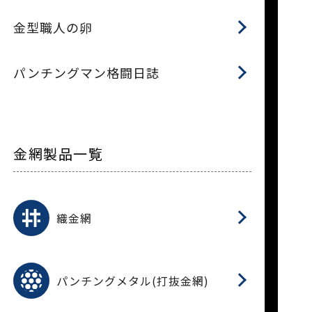
金型職人の卵
パンチングマン格闘日誌
金網製品一覧
平
平
綾
綾
特
マ
マ
平
綾
ク
ロ
フ
ト
タ
振
J
ワ
菱
亀
装
ワ
織
織金網
(
(
金
在
造
遠
ス
ス
ス
O
二
耐
エ
樹
セ
CF
大
C.
開
重
パ
パンチングメタル(打抜金網)
SU
標
在
メ
（
樹
（
（X
グ
オ
脂
PU