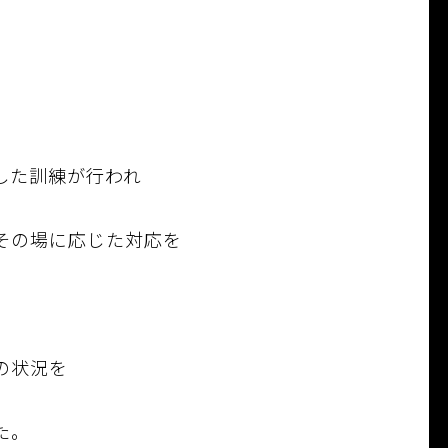
。
した訓練が行われ
その場に応じた対応を
の状況を
た。