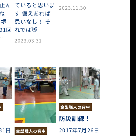
止ん
ていると思いま
2023.11.30
ね
す 備えあれば
は堺
患いなし！ そ
21回
れでは👋
…
2023.03.31
中
金型職人の背中
防災訓練！
31日
2017年7月26日
金型職人の背中