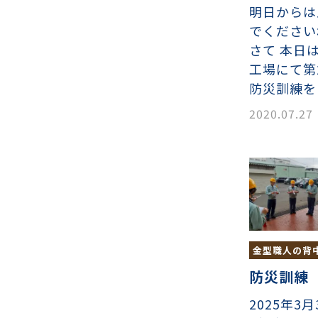
明日からは
でください
さて 本日
工場にて第
防災訓練を
2020.07.27
織金網
織金網網目一覧表
織金網
織金網網目一覧表
殊線材メッシュ網目一覧
グネステン
グネステン
畳織金網
畳織金網
リンプ織金網
ッククリンプ織金網
ラットトップ織金網
ンキャップ織金網
イロッド織金網
動篩用金網について
IS試験用ふるい
イヤーネットコンベヤー
形金網
甲金網
飾用織金網
イヤーゲージ（線番）
金網加工品
金網
金網網目一覧表
®
®
滑面式金網)
長目金網)
金型職人の背
型パターン
庫リスト
粒機及び粉砕機用
心分離機用
ーパーパンチング™
ーパーパンチング™
ーパーパンチング™
DSサニタリーストレーナー™
相ステンレス鋼パンチング
摩耗鋼板HARDOX®
ンボス・ディンプル加工
脂パンチング™
レクト カラー・サイズ
RTP
開孔率パンチング™
G.P/コンピューター
孔率自動計算(%)
量自動計算(kg)
ンチングメタル加工品
防災訓練
PER PUNCHING™
準金型リスト
庫リスト
タル™
プラスチックパンチング）
脂パンチング™（PVC）
炭素繊維強化熱可塑性樹
-OPEN AREA
ラフィックパンチング
2025年3月
ーダーシート
）
NCHING）