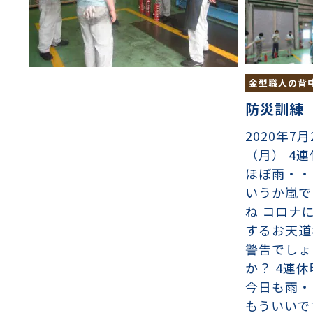
金型職人の背
防災訓練
2020年7月
（月） 4
ほぼ雨・・
いうか嵐で
ね コロナ
するお天道
警告でしょ
か？ 4連
今日も雨・
もういいで