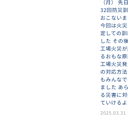
ンチング™
（月） 先
キスパンドメタル
RTP EXメッシュ『CF
レーチング
32回防災
ON』
おこないま
今回は火災
イヤーメッシュデミスター
留用填充物
ミスター加工品
定しての訓
した その
工場火災が
るおもな原
接金網
ァインメッシュ
ァインメッシュ加工品
工場火災発
の対応方法
もみんなで
子ビームドリル加工
BD電子ビームドリル加工
軸同時・微細ドリリング・
ーザースクリーン
ました あ
考データ
ーター・ザグリ加工(金型レ
る災害に対
ていけるよ
生プラスチック用レーザー
粒機用消耗部品
砕機用消耗部品
2025.03.31
ィルター