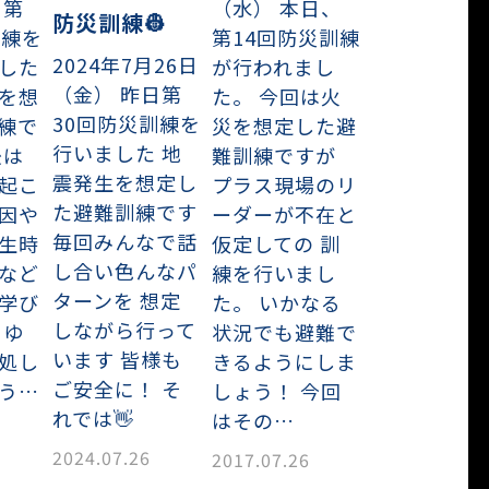
日第
（水） 本日、
防災訓練👷
訓練を
第14回防災訓練
2024年7月26日
した
が行われまし
（金） 昨日第
を想
た。 今回は火
30回防災訓練を
練で
災を想定した避
行いました 地
後は
難訓練ですが
震発生を想定し
起こ
プラス現場のリ
た避難訓練です
因や
ーダーが不在と
毎回みんなで話
生時
仮定しての 訓
し合い色んなパ
など
練を行いまし
ターンを 想定
学び
た。 いかなる
しながら行って
らゆ
状況でも避難で
います 皆様も
処し
きるようにしま
ご安全に！ そ
う…
しょう！ 今回
れでは👋
はその…
2024.07.26
2017.07.26