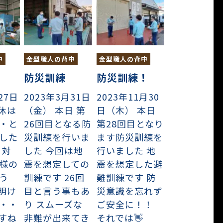
中
金型職人の背中
金型職人の背中
防災訓練
防災訓練！
27日
2023年3月31日
2023年11月30
連休は
（金） 本日 第
日（木） 本日
・と
26回目となる防
第28回目となり
した
災訓練を行いま
ます防災訓練を
に対
した 今回は地
行いました 地
様の
震を想定しての
震を想定した避
う
訓練です 26回
難訓練です 防
休明け
目と言う事もあ
災意識を忘れず
・・
り スムーズな
ご安全に！！
すね
非難が出来てき
それでは👋