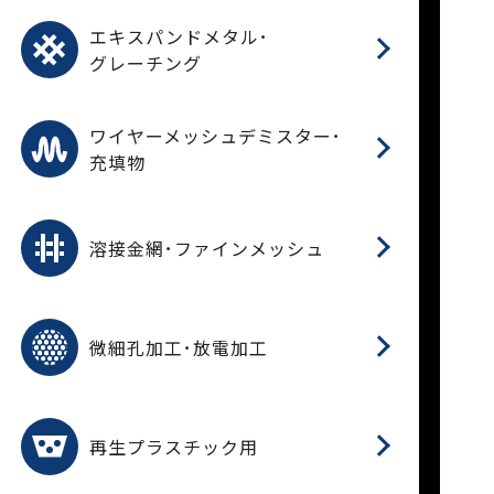
パ
エ
CF
グ
エキスパンドメタル･
T
グレーチング
ワ
蒸
デ
ワイヤーメッシュデミスター･
充填物
溶
フ
フ
溶接金網･ファインメッシュ
電
E
多
レ
微細孔加工･放電加工
参
ル
ス)
再
造
粉
再生プラスチック用
フ