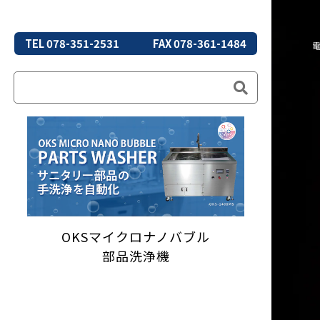
TEL 078-351-2531
FAX 078-361-1484
OKSマイクロナノバブル
部品洗浄機