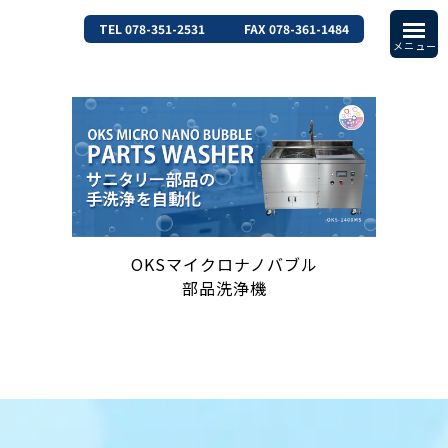
TEL 078-351-2531
FAX 078-361-1484
OKSマイクロナノバブル
部品洗浄機