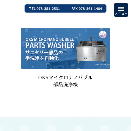
TEL 078-351-2531
FAX 078-361-1484
OKSマイクロナノバブル
部品洗浄機