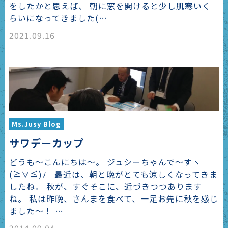
をしたかと思えば、 朝に窓を開けると少し肌寒いく
らいになってきました(…
2021.09.16
Ms.Jusy Blog
サワデーカップ
どうも～こんにちは～。 ジュシーちゃんで～すヽ
(≧∀≦)ﾉ 最近は、朝と晩がとても涼しくなってきま
したね。 秋が、すぐそこに、近づきつつあります
ね。 私は昨晩、さんまを食べて、一足お先に秋を感じ
ました～！ …
2014.09.04