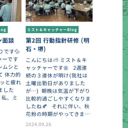
og
ミスト＆キャッチャーBlog
ン面談
第2回 行動指針研修 (明
石・堺)
です💦
ャーです
こんにちは⛅ ミスト＆キ
シムシと
ャッチャーです🌼 2週連
て 体力的
続の３連休が明け(我社は
ドッと疲れ
土曜出勤日がありました
ました
が…) 朝晩は気温が下がり
！ 私、ミ
比較的過ごしやすくなりま
したね🍂 それに伴い、秋
花粉の時期がやってきま…
2024.09.26