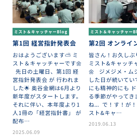
ミスト＆キャッチャーBlog
ミスト＆キャッチャーBl
第1回 経営指針発表会
第2回 オンライ
おはようございます⛅ ミ
皆さん！お久しぶり
織金網
織金網網目一覧表
織金網
織金網網目一覧表
殊線材メッシュ網目一覧
グネステン
グネステン
畳織金網
畳織金網
リンプ織金網
ッククリンプ織金網
ラットトップ織金網
ンキャップ織金網
イロッド織金網
動篩用金網について
IS試験用ふるい
イヤーネットコンベヤー
形金網
甲金網
飾用織金網
イヤーゲージ（線番）
金網加工品
金網
金網網目一覧表
®
®
スト＆キャッチャーです🌼
ミスト&キャッチ
滑面式金網)
長目金網)
先日の土曜日、第1回 経
🌼 ジメジメ・ム
営指針発表会 が 行われま
した日が続いてい
型パターン
庫リスト
粒機及び粉砕機用
心分離機用
ーパーパンチング™
ーパーパンチング™
ーパーパンチング™
DSサニタリーストレーナー™
相ステンレス鋼パンチング
摩耗鋼板HARDOX®
ンボス・ディンプル加工
脂パンチング™
レクト カラー・サイズ
RTP
開孔率パンチング™
G.P/コンピューター
孔率自動計算(%)
量自動計算(kg)
ンチングメタル加工品
した🌟 奥谷金網は6月より
にも精神的にも 
PER PUNCHING™
準金型リスト
庫リスト
タル™
プラスチックパンチング）
脂パンチング™（PVC）
炭素繊維強化熱可塑性樹
-OPEN AREA
ラフィックパンチング
新年度がスタートします。
る季節がやってき
ーダーシート
）
NCHING）
それに伴い、本年度より1
ね... で！す！が
ンチング™
キスパンドメタル
RTP EXメッシュ『CF
レーチング
人1冊の「経営指針書」 が
スト&キャ…
ON』
配布…
2019.06.13
2025.06.09