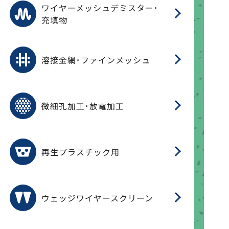
ワ
蒸
デ
ワイヤーメッシュデミスター･
充填物
溶
フ
フ
溶接金網･ファインメッシュ
電
E
多
レ
微細孔加工･放電加工
参
ル
ス)
再
造
粉
再生プラスチック用
フ
ウェッジワイヤースクリーン