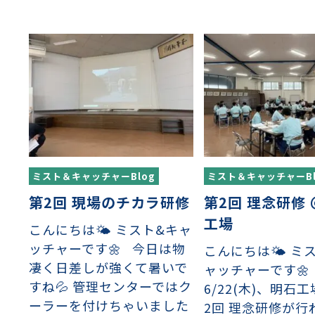
イヤーメッシュデミスター
留用填充物
ミスター加工品
接金網
ァインメッシュ
ァインメッシュ加工品
子ビームドリル加工
BD電子ビームドリル加工
軸同時・微細ドリリング・
ーザースクリーン
考データ
ーター・ザグリ加工(金型レ
ミスト＆キャッチャーBlog
ミスト＆キャッチャーBl
生プラスチック用レーザー
粒機用消耗部品
砕機用消耗部品
第2回 現場のチカラ研修
第2回 理念研修
ィルター
工場
こんにちは🌤 ミスト&キャ
ッチャーです🌼 今日は物
こんにちは🌤 ミ
凄く日差しが強くて暑いで
ャッチャーです
すね💦 管理センターではク
6/22(木)、明石
ーラーを付けちゃいました
2回 理念研修が行