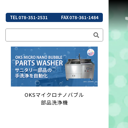
TEL 078-351-2531
FAX 078-361-1484
OKSマイクロナノバブル
部品洗浄機