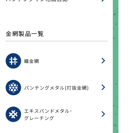
金網製品一覧
平
平
綾
綾
特
マ
マ
平
綾
ク
ロ
フ
ト
タ
振
J
ワ
菱
亀
装
ワ
織
織金網
(
(
金
在
造
遠
ス
ス
ス
O
二
耐
エ
樹
セ
CF
大
C.
開
重
パ
パンチングメタル(打抜金網)
SU
標
在
メ
（
樹
（
（X
グ
オ
脂
PU
パ
エ
CF
グ
エキスパンドメタル･
T
グレーチング