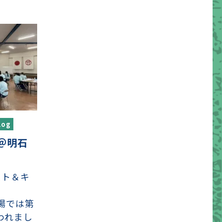
og
 ＠明石
スト＆キ

工場では第
われまし