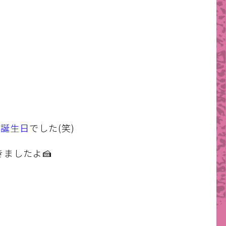
い誕生日
でした(笑)
ましたよ🍰