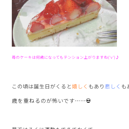
苺のケーキは何歳になってもテンション上がりますね('v')♪
この頃は誕生日がくると
嬉しく
もあり
悲しく
も
歳を重ねるのが怖いです……💀