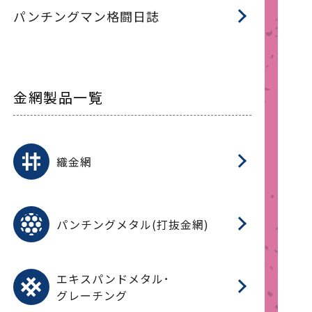
パンチングマン格闘日誌
金網製品一覧
平
平
綾
綾
特
マ
マ
平
綾
ク
ロ
フ
ト
タ
振
J
ワ
菱
亀
装
ワ
織
織金網
(
(
金
在
造
遠
ス
ス
ス
O
二
耐
エ
樹
セ
CF
大
C.
開
重
パ
パンチングメタル(打抜金網)
SU
標
在
メ
（
樹
（
（X
グ
オ
脂
PU
パ
エ
CF
グ
エキスパンドメタル･
T
グレーチング