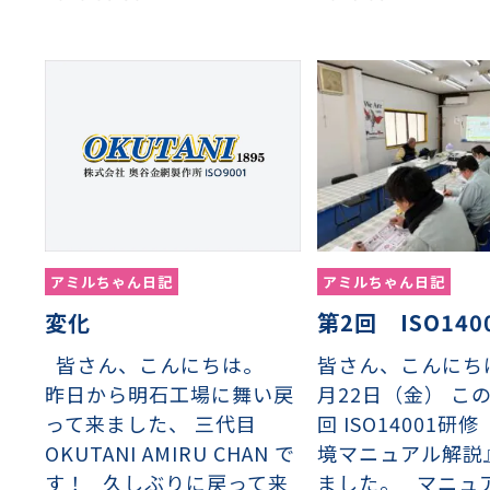
イヤーメッシュデミスター
留用填充物
ミスター加工品
接金網
ァインメッシュ
ァインメッシュ加工品
子ビームドリル加工
BD電子ビームドリル加工
軸同時・微細ドリリング・
ーザースクリーン
考データ
ーター・ザグリ加工(金型レ
アミルちゃん日記
アミルちゃん日記
変化
第2回 ISO140
生プラスチック用レーザー
粒機用消耗部品
砕機用消耗部品
ィルター
皆さん、こんにちは。
皆さん、こんにち
昨日から明石工場に舞い戻
月22日（金） こ
って来ました、 三代目
回 ISO14001研
OKUTANI AMIRU CHAN で
境マニュアル解説
す！ 久しぶりに戻って来
ました。 マニュ