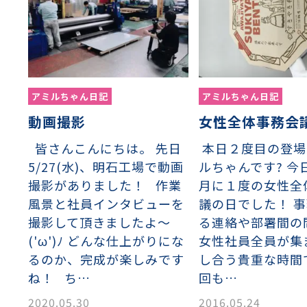
アミルちゃん日記
アミルちゃん日記
動画撮影
女性全体事務会
織金網
織金網網目一覧表
織金網
織金網網目一覧表
殊線材メッシュ網目一覧
グネステン
グネステン
畳織金網
畳織金網
リンプ織金網
ッククリンプ織金網
ラットトップ織金網
ンキャップ織金網
イロッド織金網
動篩用金網について
IS試験用ふるい
イヤーネットコンベヤー
形金網
甲金網
飾用織金網
イヤーゲージ（線番）
金網加工品
金網
金網網目一覧表
®
®
皆さんこんにちは。 先日
本日２度目の登場
滑面式金網)
長目金網)
5/27(水)、明石工場で動画
ルちゃんです? 今
撮影がありました！ 作業
月に１度の女性全
風景と社員インタビューを
議の日でした！ 
型パターン
庫リスト
粒機及び粉砕機用
心分離機用
ーパーパンチング™
ーパーパンチング™
ーパーパンチング™
DSサニタリーストレーナー™
相ステンレス鋼パンチング
摩耗鋼板HARDOX®
ンボス・ディンプル加工
脂パンチング™
レクト カラー・サイズ
RTP
開孔率パンチング™
G.P/コンピューター
孔率自動計算(%)
量自動計算(kg)
ンチングメタル加工品
PER PUNCHING™
準金型リスト
庫リスト
タル™
プラスチックパンチング）
脂パンチング™（PVC）
炭素繊維強化熱可塑性樹
-OPEN AREA
ラフィックパンチング
撮影して頂きましたよ～
る連絡や部署間の
ーダーシート
）
NCHING）
('ω')ﾉ どんな仕上がりにな
女性社員全員が集
ンチング™
るのか、完成が楽しみです
し合う貴重な時間
キスパンドメタル
RTP EXメッシュ『CF
レーチング
ね！ ち…
回も…
ON』
2020.05.30
2016.05.24