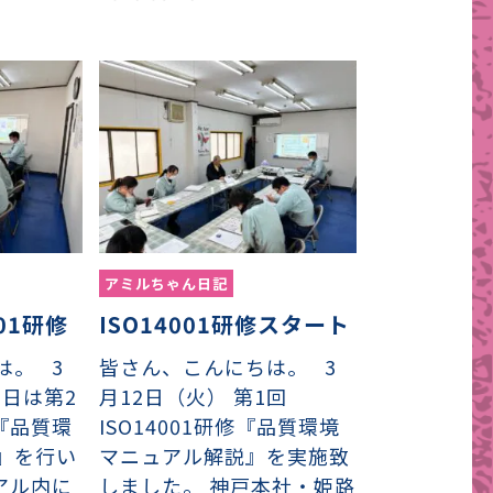
アミルちゃん日記
01研修
ISO14001研修スタート
は。 3
皆さん、こんにちは。 3
の日は第2
月12日（火） 第1回
修『品質環
ISO14001研修『品質環境
』を行い
マニュアル解説』を実施致
アル内に
しました。 神戸本社・姫路