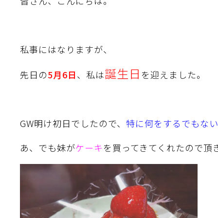
皆さん、こんにちは。
私事にはなりますが、
誕生日
先日の
5月6日
、私は
を迎えました。
GW明け初日でしたので、
特に何をするでもな
あ、でも妹が
ケーキ
を買ってきてくれたので頂き