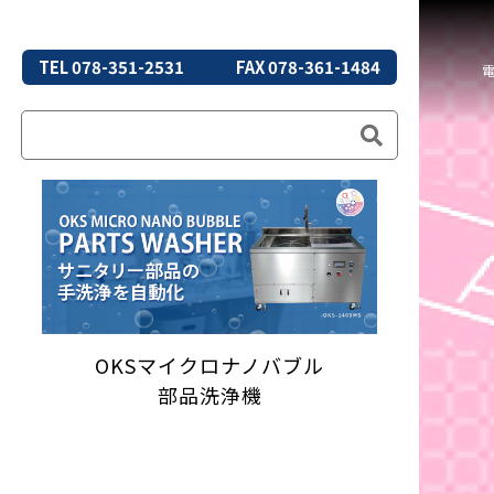
TEL 078-351-2531
FAX 078-361-1484
OKSマイクロナノバブル
部品洗浄機