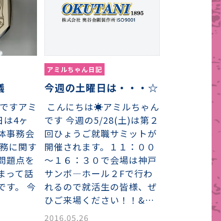
アミルちゃん日記
今週の土曜日は・・・☆
議
こんにちは☀アミルちゃん
ですアミ
です 今週の5/28(土)は第２
日は4ヶ
回ひょうご就職サミットが
体事務会
開催されます。１１：００
事務に関す
～１６：３０で会場は神戸
問題点を
サンボ―ホール２Fで行わ
まって話
れるので就活生の皆様、ぜ
です。 今
ひご来場ください！！&…
2016.05.26