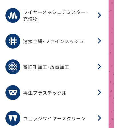
ワ
蒸
デ
ワイヤーメッシュデミスター･
充填物
溶
フ
フ
溶接金網･ファインメッシュ
電
E
多
レ
微細孔加工･放電加工
参
ル
ス)
再
造
粉
再生プラスチック用
フ
ウェッジワイヤースクリーン