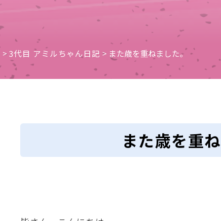
e
>
3代目 アミルちゃん日記
>
また歳を重ねました。
また歳を重ね