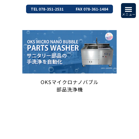
TEL 078-351-2531
FAX 078-361-1484
OKSマイクロナノバブル
部品洗浄機