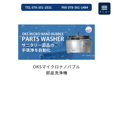
TEL 078-351-2531
FAX 078-361-1484
OKSマイクロナノバブル
部品洗浄機